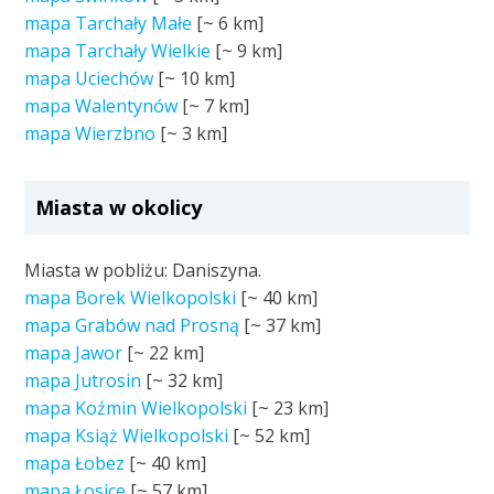
mapa Tarchały Małe
[~
6 km
]
mapa Tarchały Wielkie
[~
9 km
]
mapa Uciechów
[~
10 km
]
mapa Walentynów
[~
7 km
]
mapa Wierzbno
[~
3 km
]
Miasta w okolicy
Miasta w pobliżu: Daniszyna.
mapa Borek Wielkopolski
[~
40 km
]
mapa Grabów nad Prosną
[~
37 km
]
mapa Jawor
[~
22 km
]
mapa Jutrosin
[~
32 km
]
mapa Koźmin Wielkopolski
[~
23 km
]
mapa Książ Wielkopolski
[~
52 km
]
mapa Łobez
[~
40 km
]
mapa Łosice
[~
57 km
]