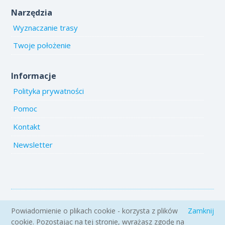
Narzędzia
Wyznaczanie trasy
Twoje położenie
Informacje
Polityka prywatności
Pomoc
Kontakt
Newsletter
Copyright 2005-2026 www.emiejsca.pl. Kopiowanie treści i zdjęć
Powiadomienie o plikach cookie - korzysta z plików
Zamknij
zabronione.
cookie. Pozostając na tej stronie, wyrażasz zgodę na