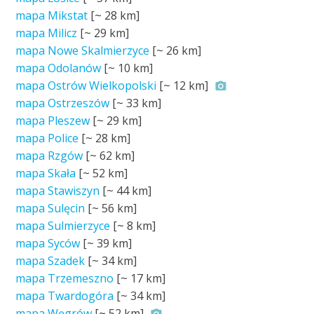
mapa Mikstat
[~
28 km
]
mapa Milicz
[~
29 km
]
mapa Nowe Skalmierzyce
[~
26 km
]
mapa Odolanów
[~
10 km
]
mapa Ostrów Wielkopolski
[~
12 km
]
mapa Ostrzeszów
[~
33 km
]
mapa Pleszew
[~
29 km
]
mapa Police
[~
28 km
]
mapa Rzgów
[~
62 km
]
mapa Skała
[~
52 km
]
mapa Stawiszyn
[~
44 km
]
mapa Sulęcin
[~
56 km
]
mapa Sulmierzyce
[~
8 km
]
mapa Syców
[~
39 km
]
mapa Szadek
[~
34 km
]
mapa Trzemeszno
[~
17 km
]
mapa Twardogóra
[~
34 km
]
mapa Węgrów
[~
52 km
]