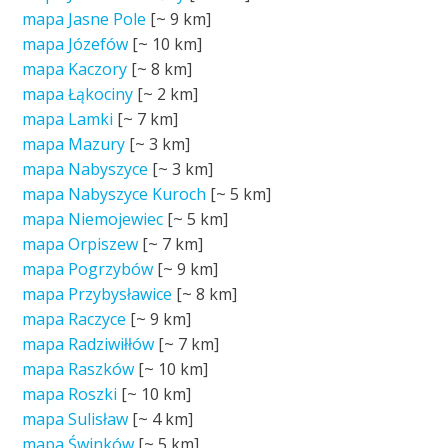
mapa Jasne Pole
[~
9 km
]
mapa Józefów
[~
10 km
]
mapa Kaczory
[~
8 km
]
mapa Łąkociny
[~
2 km
]
mapa Lamki
[~
7 km
]
mapa Mazury
[~
3 km
]
mapa Nabyszyce
[~
3 km
]
mapa Nabyszyce Kuroch
[~
5 km
]
mapa Niemojewiec
[~
5 km
]
mapa Orpiszew
[~
7 km
]
mapa Pogrzybów
[~
9 km
]
mapa Przybysławice
[~
8 km
]
mapa Raczyce
[~
9 km
]
mapa Radziwiłłów
[~
7 km
]
mapa Raszków
[~
10 km
]
mapa Roszki
[~
10 km
]
mapa Sulisław
[~
4 km
]
mapa Świnków
[~
5 km
]