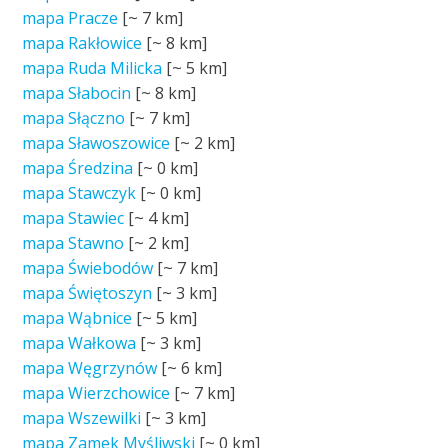
mapa Pracze
[~
7 km
]
mapa Rakłowice
[~
8 km
]
mapa Ruda Milicka
[~
5 km
]
mapa Słabocin
[~
8 km
]
mapa Słączno
[~
7 km
]
mapa Sławoszowice
[~
2 km
]
mapa Średzina
[~
0 km
]
mapa Stawczyk
[~
0 km
]
mapa Stawiec
[~
4 km
]
mapa Stawno
[~
2 km
]
mapa Świebodów
[~
7 km
]
mapa Świętoszyn
[~
3 km
]
mapa Wąbnice
[~
5 km
]
mapa Wałkowa
[~
3 km
]
mapa Węgrzynów
[~
6 km
]
mapa Wierzchowice
[~
7 km
]
mapa Wszewilki
[~
3 km
]
mapa Zamek Myśliwski
[~
0 km
]