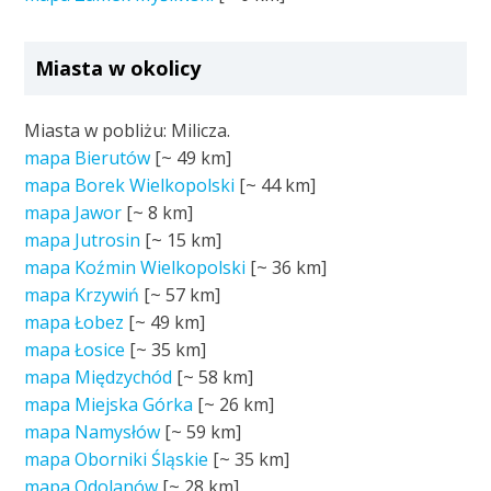
Miasta w okolicy
Miasta w pobliżu: Milicza.
mapa Bierutów
[~
49 km
]
mapa Borek Wielkopolski
[~
44 km
]
mapa Jawor
[~
8 km
]
mapa Jutrosin
[~
15 km
]
mapa Koźmin Wielkopolski
[~
36 km
]
mapa Krzywiń
[~
57 km
]
mapa Łobez
[~
49 km
]
mapa Łosice
[~
35 km
]
mapa Międzychód
[~
58 km
]
mapa Miejska Górka
[~
26 km
]
mapa Namysłów
[~
59 km
]
mapa Oborniki Śląskie
[~
35 km
]
mapa Odolanów
[~
28 km
]