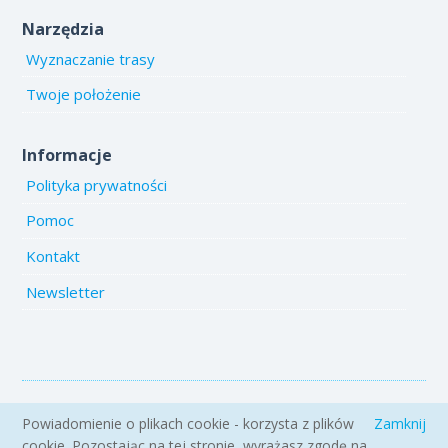
Narzędzia
Wyznaczanie trasy
Twoje położenie
Informacje
Polityka prywatności
Pomoc
Kontakt
Newsletter
Copyright 2005-2026 www.emiejsca.pl. Kopiowanie treści i zdjęć
Powiadomienie o plikach cookie - korzysta z plików
Zamknij
zabronione.
cookie. Pozostając na tej stronie, wyrażasz zgodę na