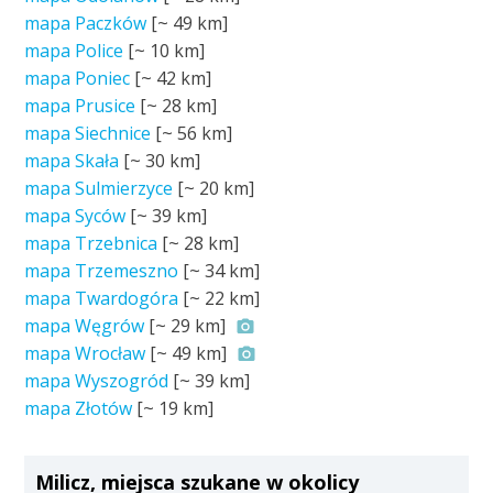
mapa Paczków
[~
49 km
]
mapa Police
[~
10 km
]
mapa Poniec
[~
42 km
]
mapa Prusice
[~
28 km
]
mapa Siechnice
[~
56 km
]
mapa Skała
[~
30 km
]
mapa Sulmierzyce
[~
20 km
]
mapa Syców
[~
39 km
]
mapa Trzebnica
[~
28 km
]
mapa Trzemeszno
[~
34 km
]
mapa Twardogóra
[~
22 km
]
mapa Węgrów
[~
29 km
]
mapa Wrocław
[~
49 km
]
mapa Wyszogród
[~
39 km
]
mapa Złotów
[~
19 km
]
Milicz, miejsca szukane w okolicy