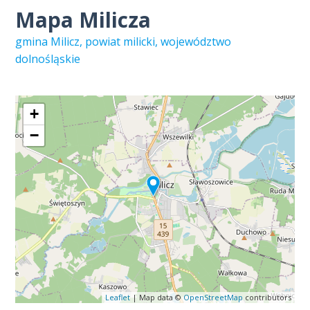
Mapa Milicza
gmina Milicz, powiat milicki, województwo
dolnośląskie
+
−
Leaflet
| Map data ©
OpenStreetMap
contributors