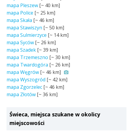
mapa Pleszew
[~
40 km
]
mapa Police
[~
25 km
]
mapa Skała
[~
46 km
]
mapa Stawiszyn
[~
50 km
]
mapa Sulmierzyce
[~
14 km
]
mapa Syców
[~
26 km
]
mapa Szadek
[~
39 km
]
mapa Trzemeszno
[~
30 km
]
mapa Twardogóra
[~
26 km
]
mapa Węgrów
[~
46 km
]
mapa Wyszogród
[~
42 km
]
mapa Zgorzelec
[~
46 km
]
mapa Złotów
[~
36 km
]
Świeca, miejsca szukane w okolicy
miejscowości