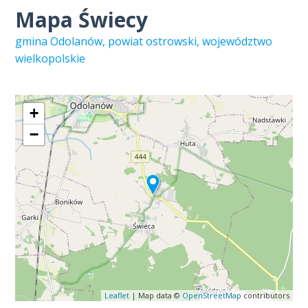
Mapa Świecy
gmina Odolanów, powiat ostrowski, województwo
wielkopolskie
+
−
Leaflet
| Map data ©
OpenStreetMap
contributors