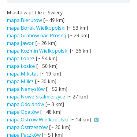
Miasta w pobliżu: Świecy.
mapa Bierutów
[~
49 km
]
mapa Borek Wielkopolski
[~
53 km
]
mapa Grabów nad Prosną
[~
29 km
]
mapa Jawor
[~
26 km
]
mapa Koźmin Wielkopolski
[~
36 km
]
mapa Łobez
[~
54 km
]
mapa Łosice
[~
50 km
]
mapa Mikstat
[~
19 km
]
mapa Milicz
[~
30 km
]
mapa Namysłów
[~
52 km
]
mapa Nowe Skalmierzyce
[~
27 km
]
mapa Odolanów
[~
3 km
]
mapa Opatów
[~
48 km
]
mapa Ostrów Wielkopolski
[~
14 km
]
mapa Ostrzeszów
[~
20 km
]
mapa Paczków
[~
51 km
]