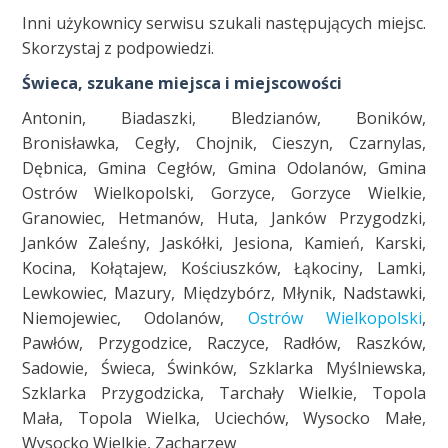
Inni użykownicy serwisu szukali następujących miejsc.
Skorzystaj z podpowiedzi.
Świeca, szukane miejsca i miejscowości
Antonin, Biadaszki, Bledzianów, Boników,
Bronisławka, Cegły, Chojnik, Cieszyn, Czarnylas,
Dębnica, Gmina Cegłów, Gmina Odolanów, Gmina
Ostrów Wielkopolski, Gorzyce, Gorzyce Wielkie,
Granowiec, Hetmanów, Huta, Janków Przygodzki,
Janków Zaleśny, Jaskółki, Jesiona, Kamień, Karski,
Kocina, Kołątajew, Kościuszków, Łąkociny, Lamki,
Lewkowiec, Mazury, Międzybórz, Młynik, Nadstawki,
Niemojewiec, Odolanów,
Ostrów Wielkopolski
,
Pawłów, Przygodzice, Raczyce, Radłów, Raszków,
Sadowie, Świeca, Świnków, Szklarka Myślniewska,
Szklarka Przygodzicka, Tarchały Wielkie, Topola
Mała, Topola Wielka, Uciechów, Wysocko Małe,
Wysocko Wielkie, Zacharzew