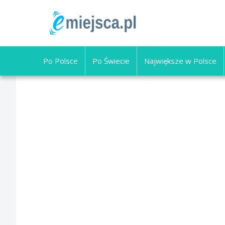
Po Polsce
Po Świecie
Największe w Polsce