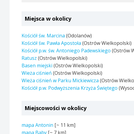
Miejsca w okolicy
Kościół św. Marcina
(Odolanów)
Kościół św. Pawła Apostoła
(Ostrów Wielkopolski)
Kościół p.w. św. Antoniego Padewskiego
(Ostrów W
Ratusz
(Ostrów Wielkopolski)
Basen miejski
(Ostrów Wielkopolski)
Wieża ciśnień
(Ostrów Wielkopolski)
Wieża ciśnień w Parku Mickiewicza
(Ostrów Wielko
Kościół p.w. Podwyższenia Krzyża Świętego
(Wysoc
Miejscowości w okolicy
mapa Antonin
[~
11 km
]
mapa Baby
[~
7 km
]