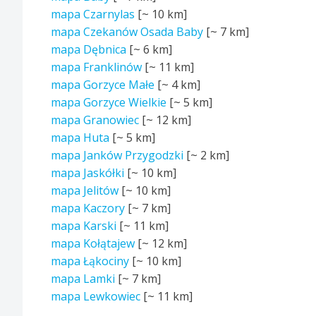
mapa Czarnylas
[~
10 km
]
mapa Czekanów Osada Baby
[~
7 km
]
mapa Dębnica
[~
6 km
]
mapa Franklinów
[~
11 km
]
mapa Gorzyce Małe
[~
4 km
]
mapa Gorzyce Wielkie
[~
5 km
]
mapa Granowiec
[~
12 km
]
mapa Huta
[~
5 km
]
mapa Janków Przygodzki
[~
2 km
]
mapa Jaskółki
[~
10 km
]
mapa Jelitów
[~
10 km
]
mapa Kaczory
[~
7 km
]
mapa Karski
[~
11 km
]
mapa Kołątajew
[~
12 km
]
mapa Łąkociny
[~
10 km
]
mapa Lamki
[~
7 km
]
mapa Lewkowiec
[~
11 km
]