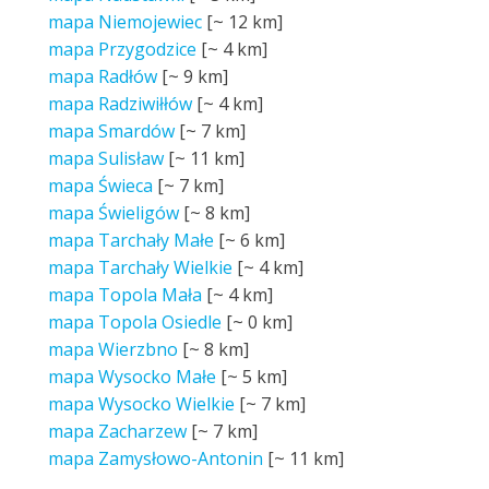
mapa Niemojewiec
[~
12 km
]
mapa Przygodzice
[~
4 km
]
mapa Radłów
[~
9 km
]
mapa Radziwiłłów
[~
4 km
]
mapa Smardów
[~
7 km
]
mapa Sulisław
[~
11 km
]
mapa Świeca
[~
7 km
]
mapa Świeligów
[~
8 km
]
mapa Tarchały Małe
[~
6 km
]
mapa Tarchały Wielkie
[~
4 km
]
mapa Topola Mała
[~
4 km
]
mapa Topola Osiedle
[~
0 km
]
mapa Wierzbno
[~
8 km
]
mapa Wysocko Małe
[~
5 km
]
mapa Wysocko Wielkie
[~
7 km
]
mapa Zacharzew
[~
7 km
]
mapa Zamysłowo-Antonin
[~
11 km
]