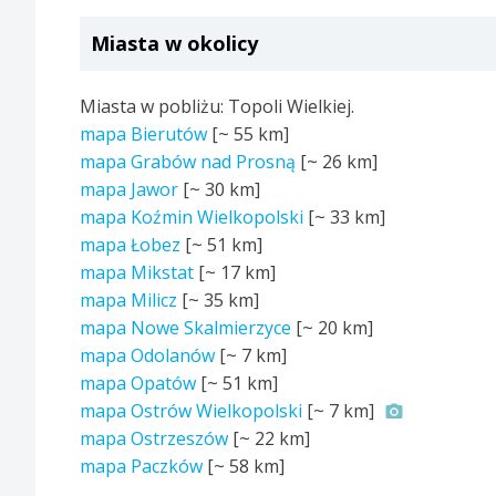
Miasta w okolicy
Miasta w pobliżu: Topoli Wielkiej.
mapa Bierutów
[~
55 km
]
mapa Grabów nad Prosną
[~
26 km
]
mapa Jawor
[~
30 km
]
mapa Koźmin Wielkopolski
[~
33 km
]
mapa Łobez
[~
51 km
]
mapa Mikstat
[~
17 km
]
mapa Milicz
[~
35 km
]
mapa Nowe Skalmierzyce
[~
20 km
]
mapa Odolanów
[~
7 km
]
mapa Opatów
[~
51 km
]
mapa Ostrów Wielkopolski
[~
7 km
]
mapa Ostrzeszów
[~
22 km
]
mapa Paczków
[~
58 km
]