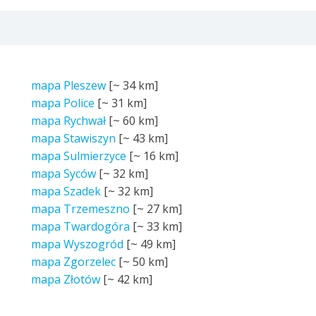
mapa Pleszew
[~
34 km
]
mapa Police
[~
31 km
]
mapa Rychwał
[~
60 km
]
mapa Stawiszyn
[~
43 km
]
mapa Sulmierzyce
[~
16 km
]
mapa Syców
[~
32 km
]
mapa Szadek
[~
32 km
]
mapa Trzemeszno
[~
27 km
]
mapa Twardogóra
[~
33 km
]
mapa Wyszogród
[~
49 km
]
mapa Zgorzelec
[~
50 km
]
mapa Złotów
[~
42 km
]