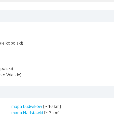
ielkopolski)
polski)
ko Wielkie)
mapa Ludwików
[~
10 km
]
mapa Nadstawki
[~
3 km
]