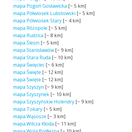
mapa Pogoń Gosławicka
[~
5 km
]
mapa Półwiosek Lubstowski
[~
5 km
]
mapa Półwiosek Stary
[~
4 km
]
mapa Różopole
[~
5 km
]
mapa Rudzica
[~
8 km
]
mapa Ślesin
[~
5 km
]
mapa Stanisławów
[~
9 km
]
mapa Stara Ruda
[~
10 km
]
mapa Święciec
[~
6 km
]
mapa Święte
[~
12 km
]
mapa Święte
[~
12 km
]
mapa Szyszyn
[~
9 km
]
mapa Szyszynek
[~
10 km
]
mapa Szyszyńskie Holendry
[~
9 km
]
mapa Tokary
[~
5 km
]
mapa Wąsosze
[~
3 km
]
mapa Wilcza Kłoda
[~
11 km
]
mapa Wola Podłężna
[~
10 km
]