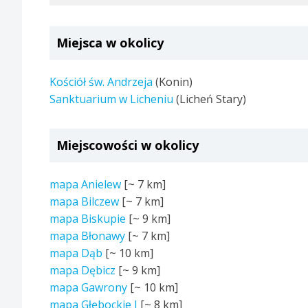
Miejsca w okolicy
Kościół św. Andrzeja
(Konin)
Sanktuarium w Licheniu
(Licheń Stary)
Miejscowości w okolicy
mapa Anielew
[~
7 km
]
mapa Bilczew
[~
7 km
]
mapa Biskupie
[~
9 km
]
mapa Błonawy
[~
7 km
]
mapa Dąb
[~
10 km
]
mapa Dębicz
[~
9 km
]
mapa Gawrony
[~
10 km
]
mapa Głębockie I
[~
8 km
]