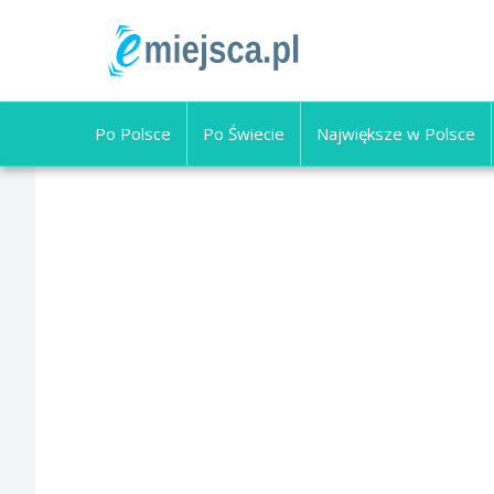
Po Polsce
Po Świecie
Największe w Polsce