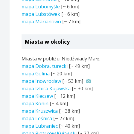
mapa Lubomyśle
[~
6 km
]
mapa Lubstówek
[~
6 km
]
mapa Marianowo
[~
7 km
]
Miasta w okolicy
Miasta w pobliżu: Niedźwiady Małe.
mapa Dobra, turecki
[~
49 km
]
mapa Golina
[~
20 km
]
mapa Inowrocław
[~
53 km
]
mapa Izbica Kujawska
[~
30 km
]
mapa Kleczew
[~
12 km
]
mapa Konin
[~
4 km
]
mapa Kruszwica
[~
38 km
]
mapa Leśnica
[~
27 km
]
mapa Lubraniec
[~
40 km
]
mapa Piotrków Kujawski
[~
27 km
]