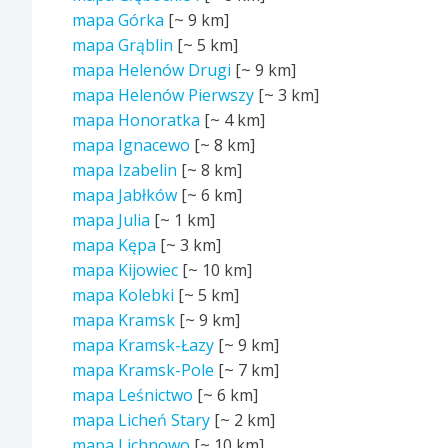
mapa Górka
[~
9 km
]
mapa Grąblin
[~
5 km
]
mapa Helenów Drugi
[~
9 km
]
mapa Helenów Pierwszy
[~
3 km
]
mapa Honoratka
[~
4 km
]
mapa Ignacewo
[~
8 km
]
mapa Izabelin
[~
8 km
]
mapa Jabłków
[~
6 km
]
mapa Julia
[~
1 km
]
mapa Kępa
[~
3 km
]
mapa Kijowiec
[~
10 km
]
mapa Kolebki
[~
5 km
]
mapa Kramsk
[~
9 km
]
mapa Kramsk-Łazy
[~
9 km
]
mapa Kramsk-Pole
[~
7 km
]
mapa Leśnictwo
[~
6 km
]
mapa Licheń Stary
[~
2 km
]
mapa Lichnowo
[~
10 km
]