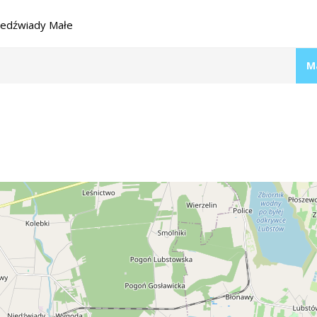
edźwiady Małe
M