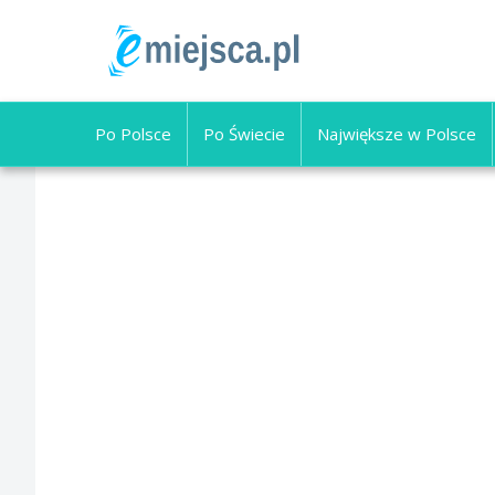
Po Polsce
Po Świecie
Największe w Polsce