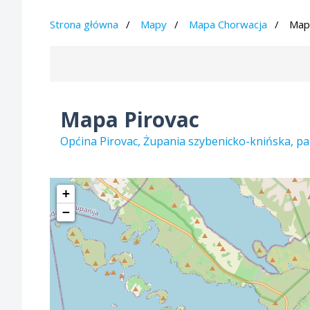
Strona główna
Mapy
Mapa Chorwacja
Map
Mapa Pirovac
Općina Pirovac, Żupania szybenicko-knińska, p
+
−