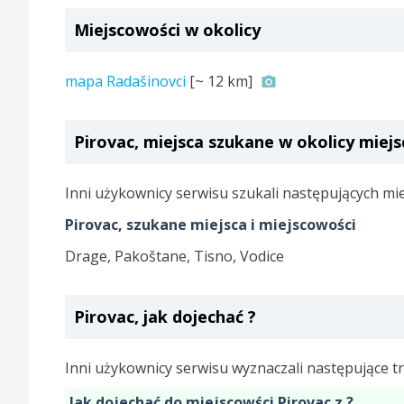
Miejscowości w okolicy
mapa Radašinovci
[~
12 km
]
Pirovac, miejsca szukane w okolicy miej
Inni użykownicy serwisu szukali następujących mie
Pirovac, szukane miejsca i miejscowości
Drage, Pakoštane, Tisno, Vodice
Pirovac, jak dojechać ?
Inni użykownicy serwisu wyznaczali następujące tr
Jak dojechać do miejscowści Pirovac z ?