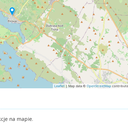
Leaflet
| Map data ©
OpenStreetMap
contributo
kcje na mapie.