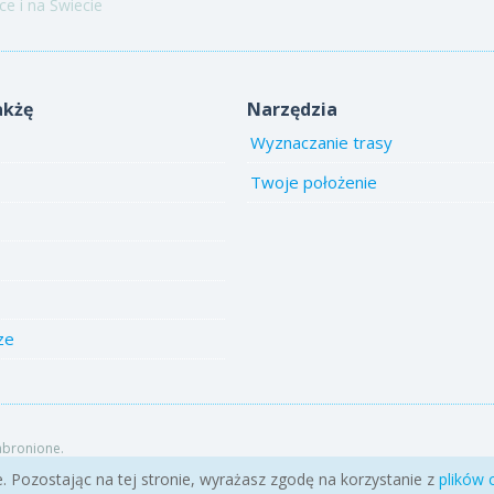
e i na Świecie
akżę
Narzędzia
Wyznaczanie trasy
Twoje położenie
ze
abronione.
e. Pozostając na tej stronie, wyrażasz zgodę na korzystanie z
plików 