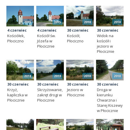
2015
2015
2018
2018
4 czerwiec
4 czerwiec
30 czerwiec
30 czerwiec
Kościółek,
Kościół św.
Kościół,
Widok na
Płociczno
Józefa w
Płociczno
kościół i
Płocicznie
jezioro w
Płocicznie
2018
2018
2018
2018
30 czerwiec
30 czerwiec
30 czerwiec
30 czerwiec
Krzyż,
Skrzyżowanie,
Jezioro w
Droga w
kapliczka w
zakręt drogi w
Płocicznie
kierunku
Płocicznie
Płocicznie
Chwarzna i
Starej Kiszewy
w Płocicznie