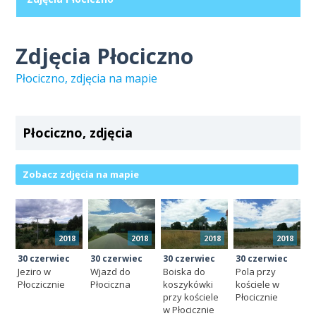
Zdjęcia Płociczno
Płociczno, zdjęcia na mapie
Płociczno, zdjęcia
Zobacz zdjęcia na mapie
2018
2018
2018
2018
30 czerwiec
30 czerwiec
30 czerwiec
30 czerwiec
Jeziro w
Wjazd do
Boiska do
Pola przy
Płoczicznie
Płociczna
koszykówki
kościele w
przy kościele
Płocicznie
w Płocicznie