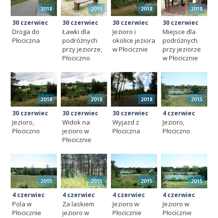
2018
2018
2018
2018
30 czerwiec
30 czerwiec
30 czerwiec
30 czerwiec
Droga do
Ławki dla
Jezioro i
Miejsce dla
Płociczna
podróżnych
okolice jeziora
podróżnych
przy jeziorze,
w Płocicznie
przy jeziorze
Płociczno
w Płocicznie
2018
2018
2018
2015
30 czerwiec
30 czerwiec
30 czerwiec
4 czerwiec
Jezioro,
Widok na
Wyjazd z
Jezioro,
Płociczno
jezioro w
Płociczna
Płociczno
Płocicznie
2015
2015
2015
2015
4 czerwiec
4 czerwiec
4 czerwiec
4 czerwiec
Pola w
Za laskiem
Jezioro w
Jezioro w
Płocicznie
jezioro w
Płocicznie
Płocicznie