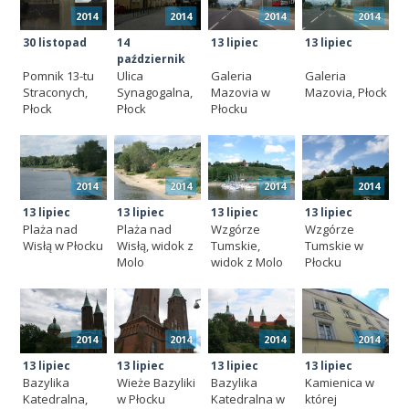
2014
2014
2014
2014
30 listopad
14
13 lipiec
13 lipiec
październik
Pomnik 13-tu
Ulica
Galeria
Galeria
Straconych,
Synagogalna,
Mazovia w
Mazovia, Płock
Płock
Płock
Płocku
2014
2014
2014
2014
13 lipiec
13 lipiec
13 lipiec
13 lipiec
Plaża nad
Plaża nad
Wzgórze
Wzgórze
Wisłą w Płocku
Wisłą, widok z
Tumskie,
Tumskie w
Molo
widok z Molo
Płocku
2014
2014
2014
2014
13 lipiec
13 lipiec
13 lipiec
13 lipiec
Bazylika
Wieże Bazyliki
Bazylika
Kamienica w
Katedralna,
w Płocku
Katedralna w
której