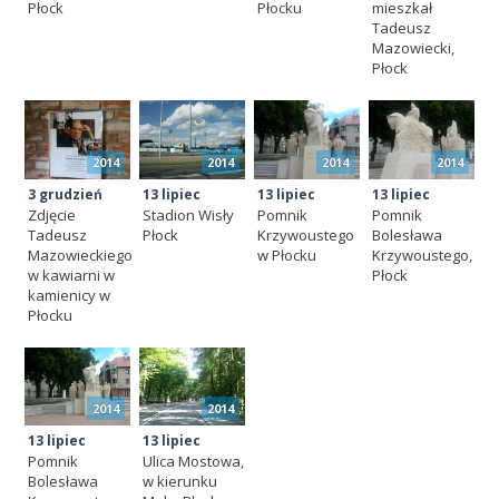
Płock
Płocku
mieszkał
Tadeusz
Mazowiecki,
Płock
2014
2014
2014
2014
3 grudzień
13 lipiec
13 lipiec
13 lipiec
Zdjęcie
Stadion Wisły
Pomnik
Pomnik
Tadeusz
Płock
Krzywoustego
Bolesława
Mazowieckiego
w Płocku
Krzywoustego,
w kawiarni w
Płock
kamienicy w
Płocku
2014
2014
13 lipiec
13 lipiec
Pomnik
Ulica Mostowa,
Bolesława
w kierunku