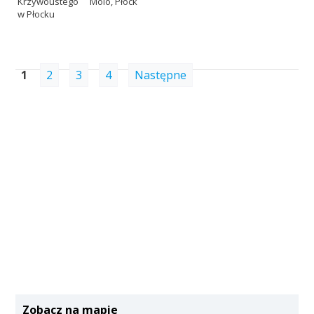
Krzywoustego
Molo, Płock
w Płocku
1
2
3
4
Następne
Zobacz na mapie