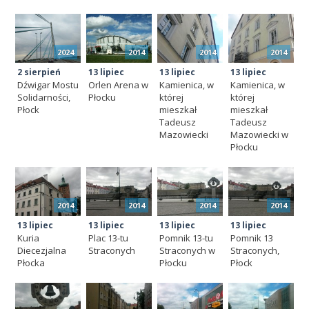
2024
2014
2014
2014
2 sierpień
13 lipiec
13 lipiec
13 lipiec
Dźwigar Mostu
Orlen Arena w
Kamienica, w
Kamienica, w
Solidarności,
Płocku
której
której
Płock
mieszkał
mieszkał
Tadeusz
Tadeusz
Mazowiecki
Mazowiecki w
Płocku
2014
2014
2014
2014
13 lipiec
13 lipiec
13 lipiec
13 lipiec
Kuria
Plac 13-tu
Pomnik 13-tu
Pomnik 13
Diecezjalna
Straconych
Straconych w
Straconych,
Płocka
Płocku
Płock