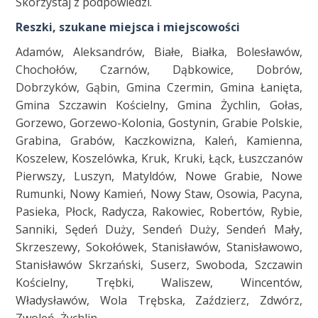
Skorzystaj z podpowiedzi.
Reszki, szukane miejsca i miejscowości
Adamów, Aleksandrów, Białe, Białka, Bolesławów,
Chochołów, Czarnów, Dąbkowice, Dobrów,
Dobrzyków, Gąbin, Gmina Czermin, Gmina Łanięta,
Gmina Szczawin Kościelny, Gmina Żychlin, Gołas,
Gorzewo, Gorzewo-Kolonia, Gostynin, Grabie Polskie,
Grabina, Grabów, Kaczkowizna, Kaleń, Kamienna,
Koszelew, Koszelówka, Kruk, Kruki, Łąck, Łuszczanów
Pierwszy, Luszyn, Matyldów, Nowe Grabie, Nowe
Rumunki, Nowy Kamień, Nowy Staw, Osowia, Pacyna,
Pasieka, Płock, Radycza, Rakowiec, Robertów, Rybie,
Sanniki, Sędeń Duży, Sendeń Duży, Sendeń Mały,
Skrzeszewy, Sokołówek, Stanisławów, Stanisławowo,
Stanisławów Skrzański, Suserz, Swoboda, Szczawin
Kościelny, Trębki, Waliszew, Wincentów,
Władysławów, Wola Trębska, Zaździerz, Zdwórz,