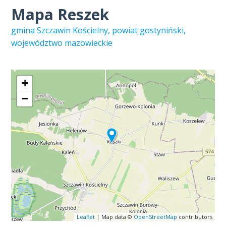
Mapa Reszek
gmina Szczawin Kościelny, powiat gostyniński,
województwo mazowieckie
+
−
Leaflet
| Map data ©
OpenStreetMap
contributors