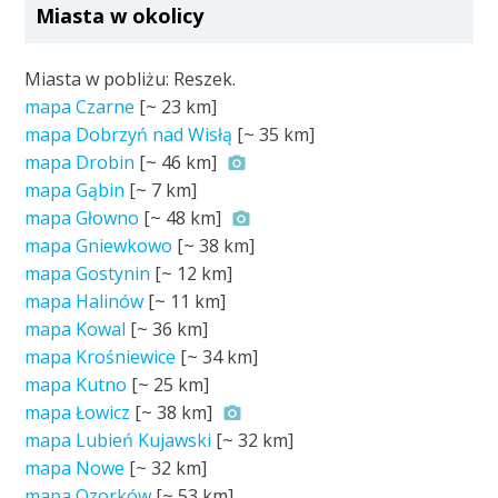
Miasta w okolicy
Miasta w pobliżu: Reszek.
mapa Czarne
[~
23 km
]
mapa Dobrzyń nad Wisłą
[~
35 km
]
mapa Drobin
[~
46 km
]
mapa Gąbin
[~
7 km
]
mapa Głowno
[~
48 km
]
mapa Gniewkowo
[~
38 km
]
mapa Gostynin
[~
12 km
]
mapa Halinów
[~
11 km
]
mapa Kowal
[~
36 km
]
mapa Krośniewice
[~
34 km
]
mapa Kutno
[~
25 km
]
mapa Łowicz
[~
38 km
]
mapa Lubień Kujawski
[~
32 km
]
mapa Nowe
[~
32 km
]
mapa Ozorków
[~
53 km
]