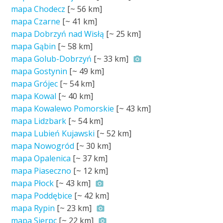
mapa Chodecz
[~
56 km
]
mapa Czarne
[~
41 km
]
mapa Dobrzyń nad Wisłą
[~
25 km
]
mapa Gąbin
[~
58 km
]
mapa Golub-Dobrzyń
[~
33 km
]
mapa Gostynin
[~
49 km
]
mapa Grójec
[~
54 km
]
mapa Kowal
[~
40 km
]
mapa Kowalewo Pomorskie
[~
43 km
]
mapa Lidzbark
[~
54 km
]
mapa Lubień Kujawski
[~
52 km
]
mapa Nowogród
[~
30 km
]
mapa Opalenica
[~
37 km
]
mapa Piaseczno
[~
12 km
]
mapa Płock
[~
43 km
]
mapa Poddębice
[~
42 km
]
mapa Rypin
[~
23 km
]
mapa Sierpc
[~
22 km
]