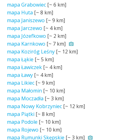
mapa Grabowiec
[~
6 km
]
mapa Huta
[~
8 km
]
mapa Janiszewo
[~
9 km
]
mapa Jarczewo
[~
4 km
]
mapa Józefkowo
[~
2 km
]
mapa Karnkowo
[~
7 km
]
mapa Koziróg Leśny
[~
12 km
]
mapa Łąkie
[~
5 km
]
mapa Ławiczek
[~
4 km
]
mapa Ławy
[~
4 km
]
mapa Likiec
[~
9 km
]
mapa Małomin
[~
10 km
]
mapa Moczadła
[~
3 km
]
mapa Nowy Kobrzyniec
[~
12 km
]
mapa Piątki
[~
8 km
]
mapa Podole
[~
10 km
]
mapa Rojewo
[~
10 km
]
mapa Rumunki Skępskie
[~
3 km
]