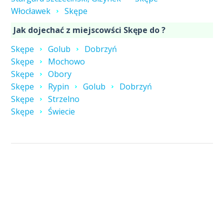
Włocławek
Skępe
Jak dojechać z miejscowści Skępe do ?
Skępe
Golub
Dobrzyń
Skępe
Mochowo
Skępe
Obory
Skępe
Rypin
Golub
Dobrzyń
Skępe
Strzelno
Skępe
Świecie