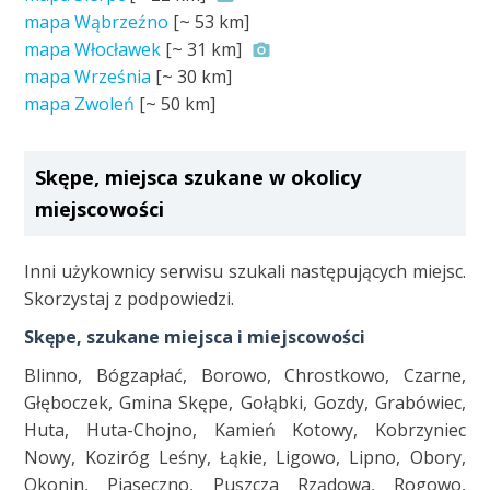
mapa Wąbrzeźno
[~
53 km
]
mapa Włocławek
[~
31 km
]
mapa Września
[~
30 km
]
mapa Zwoleń
[~
50 km
]
Skępe, miejsca szukane w okolicy
miejscowości
Inni użykownicy serwisu szukali następujących miejsc.
Skorzystaj z podpowiedzi.
Skępe, szukane miejsca i miejscowości
Blinno, Bógzapłać, Borowo, Chrostkowo, Czarne,
Głęboczek, Gmina Skępe, Gołąbki, Gozdy, Grabówiec,
Huta, Huta-Chojno, Kamień Kotowy, Kobrzyniec
Nowy, Koziróg Leśny, Łąkie, Ligowo, Lipno, Obory,
Okonin, Piaseczno, Puszcza Rządowa, Rogowo,