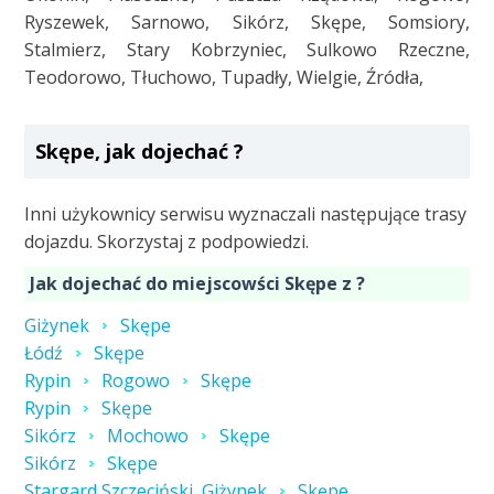
Ryszewek, Sarnowo, Sikórz, Skępe, Somsiory,
Stalmierz, Stary Kobrzyniec, Sulkowo Rzeczne,
Teodorowo, Tłuchowo, Tupadły, Wielgie, Źródła,
Skępe, jak dojechać ?
Inni użykownicy serwisu wyznaczali następujące trasy
dojazdu. Skorzystaj z podpowiedzi.
Jak dojechać do miejscowści Skępe z ?
Giżynek
Skępe
Łódź
Skępe
Rypin
Rogowo
Skępe
Rypin
Skępe
Sikórz
Mochowo
Skępe
Sikórz
Skępe
Stargard Szczeciński, Giżynek
Skępe