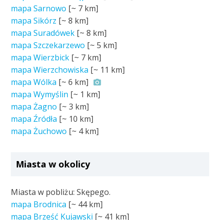
mapa Sarnowo
[~
7 km
]
mapa Sikórz
[~
8 km
]
mapa Suradówek
[~
8 km
]
mapa Szczekarzewo
[~
5 km
]
mapa Wierzbick
[~
7 km
]
mapa Wierzchowiska
[~
11 km
]
mapa Wólka
[~
6 km
]
mapa Wymyślin
[~
1 km
]
mapa Żagno
[~
3 km
]
mapa Źródła
[~
10 km
]
mapa Żuchowo
[~
4 km
]
Miasta w okolicy
Miasta w pobliżu: Skępego.
mapa Brodnica
[~
44 km
]
mapa Brześć Kujawski
[~
41 km
]