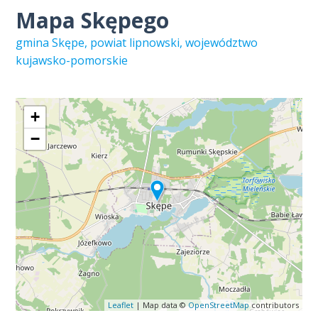
Mapa Skępego
gmina Skępe, powiat lipnowski, województwo
kujawsko-pomorskie
+
−
Leaflet
| Map data ©
OpenStreetMap
contributors