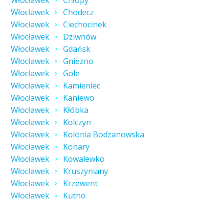
Włocławek
Chłopy
Włocławek
Chodecz
Włocławek
Ciechocinek
Włocławek
Dziwnów
Włocławek
Gdańsk
Włocławek
Gniezno
Włocławek
Gole
Włocławek
Kamieniec
Włocławek
Kaniewo
Włocławek
Kłóbka
Włocławek
Kolczyn
Włocławek
Kolonia Bodzanowska
Włocławek
Konary
Włocławek
Kowalewko
Włocławek
Kruszyniany
Włocławek
Krzewent
Włocławek
Kutno