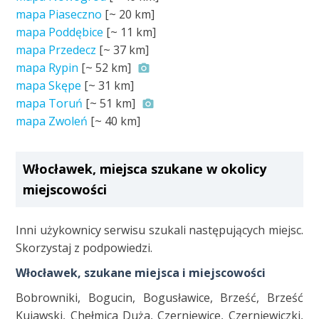
mapa Piaseczno
[~
20 km
]
mapa Poddębice
[~
11 km
]
mapa Przedecz
[~
37 km
]
mapa Rypin
[~
52 km
]
mapa Skępe
[~
31 km
]
mapa Toruń
[~
51 km
]
mapa Zwoleń
[~
40 km
]
Włocławek, miejsca szukane w okolicy
miejscowości
Inni użykownicy serwisu szukali następujących miejsc.
Skorzystaj z podpowiedzi.
Włocławek, szukane miejsca i miejscowości
Bobrowniki, Bogucin, Bogusławice, Brześć, Brześć
Kujawski, Chełmica Duża, Czerniewice, Czerniewiczki,