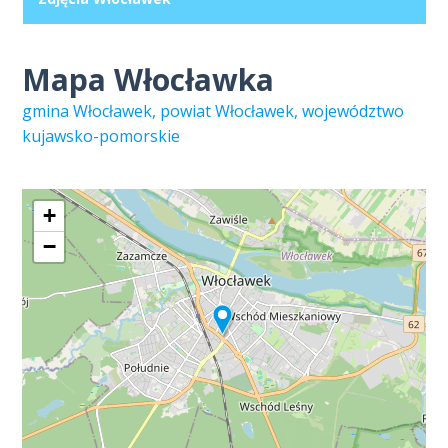
Mapa Włocławka
gmina Włocławek, powiat Włocławek, województwo
kujawsko-pomorskie
+
−