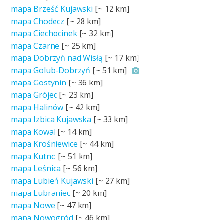
mapa Brześć Kujawski
[~
12 km
]
mapa Chodecz
[~
28 km
]
mapa Ciechocinek
[~
32 km
]
mapa Czarne
[~
25 km
]
mapa Dobrzyń nad Wisłą
[~
17 km
]
mapa Golub-Dobrzyń
[~
51 km
]
mapa Gostynin
[~
36 km
]
mapa Grójec
[~
23 km
]
mapa Halinów
[~
42 km
]
mapa Izbica Kujawska
[~
33 km
]
mapa Kowal
[~
14 km
]
mapa Krośniewice
[~
44 km
]
mapa Kutno
[~
51 km
]
mapa Leśnica
[~
56 km
]
mapa Lubień Kujawski
[~
27 km
]
mapa Lubraniec
[~
20 km
]
mapa Nowe
[~
47 km
]
mapa Nowogród
[~
46 km
]