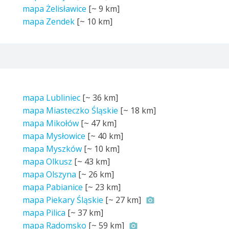
mapa Żelisławice
[~
9 km
]
mapa Zendek
[~
10 km
]
mapa Lubliniec
[~
36 km
]
mapa Miasteczko Śląskie
[~
18 km
]
mapa Mikołów
[~
47 km
]
mapa Mysłowice
[~
40 km
]
mapa Myszków
[~
10 km
]
mapa Olkusz
[~
43 km
]
mapa Olszyna
[~
26 km
]
mapa Pabianice
[~
23 km
]
mapa Piekary Śląskie
[~
27 km
]
mapa Pilica
[~
37 km
]
mapa Radomsko
[~
59 km
]