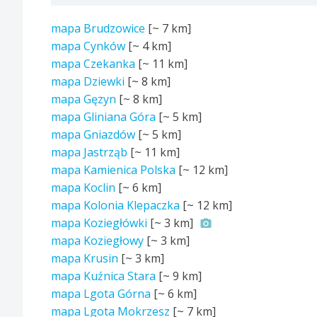
mapa Brudzowice
[~
7 km
]
mapa Cynków
[~
4 km
]
mapa Czekanka
[~
11 km
]
mapa Dziewki
[~
8 km
]
mapa Gęzyn
[~
8 km
]
mapa Gliniana Góra
[~
5 km
]
mapa Gniazdów
[~
5 km
]
mapa Jastrząb
[~
11 km
]
mapa Kamienica Polska
[~
12 km
]
mapa Koclin
[~
6 km
]
mapa Kolonia Klepaczka
[~
12 km
]
mapa Koziegłówki
[~
3 km
]
mapa Koziegłowy
[~
3 km
]
mapa Krusin
[~
3 km
]
mapa Kuźnica Stara
[~
9 km
]
mapa Lgota Górna
[~
6 km
]
mapa Lgota Mokrzesz
[~
7 km
]