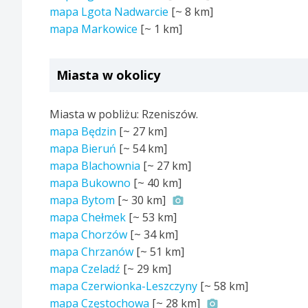
mapa Lgota Nadwarcie
[~
8 km
]
mapa Markowice
[~
1 km
]
Miasta w okolicy
Miasta w pobliżu: Rzeniszów.
mapa Będzin
[~
27 km
]
mapa Bieruń
[~
54 km
]
mapa Blachownia
[~
27 km
]
mapa Bukowno
[~
40 km
]
mapa Bytom
[~
30 km
]
mapa Chełmek
[~
53 km
]
mapa Chorzów
[~
34 km
]
mapa Chrzanów
[~
51 km
]
mapa Czeladź
[~
29 km
]
mapa Czerwionka-Leszczyny
[~
58 km
]
mapa Częstochowa
[~
28 km
]