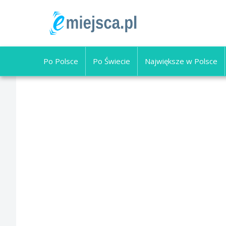
Po Polsce
Po Świecie
Największe w Polsce