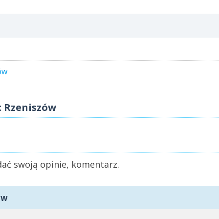
ów
: Rzeniszów
ać swoją opinie, komentarz.
ów