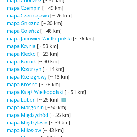
mapa Chodzież
[~
56 km
]
mapa Czempiń
[~
49 km
]
mapa Czerniejewo
[~
26 km
]
mapa Gniezno
[~
30 km
]
mapa Gołańcz
[~
48 km
]
mapa Janowiec Wielkopolski
[~
36 km
]
mapa Kcynia
[~
58 km
]
mapa Kłecko
[~
23 km
]
mapa Kórnik
[~
30 km
]
mapa Kostrzyn
[~
14 km
]
mapa Koziegłowy
[~
13 km
]
mapa Krosno
[~
38 km
]
mapa Książ Wielkopolski
[~
51 km
]
mapa Luboń
[~
26 km
]
mapa Margonin
[~
50 km
]
mapa Międzychód
[~
55 km
]
mapa Międzylesie
[~
39 km
]
mapa Miłosław
[~
43 km
]