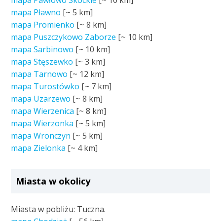
mapa Pawłowo Skockie
[~
10 km
]
mapa Pławno
[~
5 km
]
mapa Promienko
[~
8 km
]
mapa Puszczykowo Zaborze
[~
10 km
]
mapa Sarbinowo
[~
10 km
]
mapa Stęszewko
[~
3 km
]
mapa Tarnowo
[~
12 km
]
mapa Turostówko
[~
7 km
]
mapa Uzarzewo
[~
8 km
]
mapa Wierzenica
[~
8 km
]
mapa Wierzonka
[~
5 km
]
mapa Wronczyn
[~
5 km
]
mapa Zielonka
[~
4 km
]
Miasta w okolicy
Miasta w pobliżu: Tuczna.