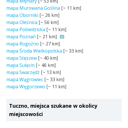
mapa Młynary
[~
53 km
]
mapa Murowana Goślina
[~
11 km
]
mapa Oborniki
[~
26 km
]
mapa Oleśnica
[~
56 km
]
mapa Pobiedziska
[~
11 km
]
mapa Poznań
[~
21 km
]
mapa Rogoźno
[~
27 km
]
mapa Środa Wielkopolska
[~
33 km
]
mapa Stęszew
[~
40 km
]
mapa Sulęcin
[~
46 km
]
mapa Swarzędz
[~
13 km
]
mapa Wągrowiec
[~
33 km
]
mapa Węgorzewo
[~
11 km
]
Tuczno, miejsca szukane w okolicy
miejscowości