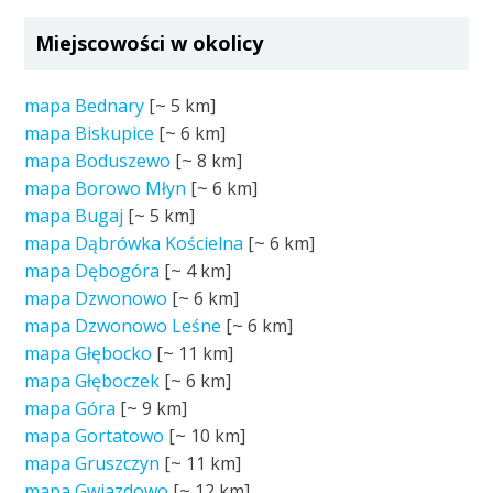
Miejscowości w okolicy
mapa Bednary
[~
5 km
]
mapa Biskupice
[~
6 km
]
mapa Boduszewo
[~
8 km
]
mapa Borowo Młyn
[~
6 km
]
mapa Bugaj
[~
5 km
]
mapa Dąbrówka Kościelna
[~
6 km
]
mapa Dębogóra
[~
4 km
]
mapa Dzwonowo
[~
6 km
]
mapa Dzwonowo Leśne
[~
6 km
]
mapa Głębocko
[~
11 km
]
mapa Głęboczek
[~
6 km
]
mapa Góra
[~
9 km
]
mapa Gortatowo
[~
10 km
]
mapa Gruszczyn
[~
11 km
]
mapa Gwiazdowo
[~
12 km
]