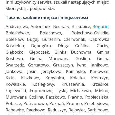
Inni użykownicy serwisu szukali następujących miejsc.
Skorzystaj z podpowiedzi.
Tuczno, szukane miejsca i miejscowości
Andrzejewo, Antoninek, Bednary, Biskupice,
Bogucin
,
Bolechówko, Bolechowo, Bolechowo-Osiedle,
Bolesław, Bugaj, Burzenin, Czerwonak, Dąbrówka
Kościelna, Dębogóra, Długa Goślina, Garby,
Głębocko, Głęboczek, Glinka Duchowna, Gmina
Kostrzyn, Gmina Murowana Goślina, Gmina
Swarzędz, Gortatowo, Gruszczyn, Iwno, Janikowo,
Jankowo, Jasin, Jerzykowo, Kamińsko, Karłowice,
Kicin, Kiszkowo, Kobylnica, Kołatka, Kostrzyn,
Kowalskie, Koziegłowy, Kruszewnia, Krześlice,
Łagiewniki, Łopuchowo, Lyski, Michałowo, Mielno,
Murowana Goślina, Paczkowo, Pławno, Pobiedziska,
Potasze, Potrzanowo, Poznań, Promno, Przebędowo,
Rabowice, Raczkowo, Raduszyn, Rejowiec, Sarbinowo,