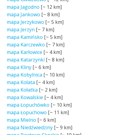
mapa Jagodno
[~
12 km
]
mapa Jankowo
[~
8 km
]
mapa Jerzykowo
[~
5 km
]
mapa Jerzyn
[~
7 km
]
mapa Kamińsko
[~
5 km
]
mapa Karczewko
[~
7 km
]
mapa Karłowice
[~
4 km
]
mapa Katarzynki
[~
8 km
]
mapa Kliny
[~
6 km
]
mapa Kobylnica
[~
10 km
]
mapa Kołata
[~
4 km
]
mapa Kołatka
[~
2 km
]
mapa Kowalskie
[~
4 km
]
mapa Łopuchówko
[~
10 km
]
mapa Łopuchowo
[~
11 km
]
mapa Mielno
[~
6 km
]
mapa Niedźwiedziny
[~
9 km
]