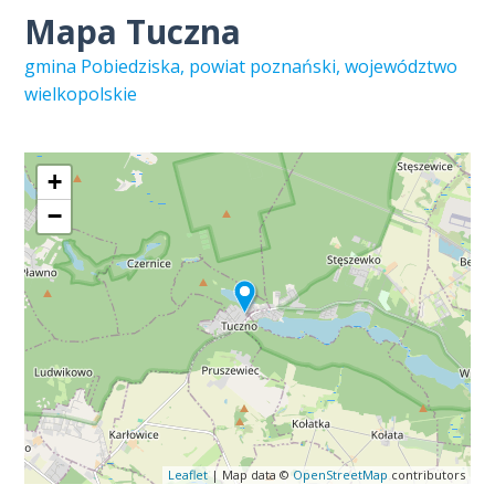
Mapa Tuczna
gmina Pobiedziska, powiat poznański, województwo
wielkopolskie
+
−
Leaflet
| Map data ©
OpenStreetMap
contributors