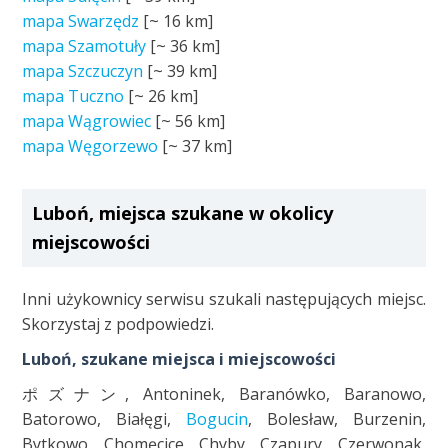
mapa Swarzędz
[~
16 km
]
mapa Szamotuły
[~
36 km
]
mapa Szczuczyn
[~
39 km
]
mapa Tuczno
[~
26 km
]
mapa Wągrowiec
[~
56 km
]
mapa Węgorzewo
[~
37 km
]
Luboń, miejsca szukane w okolicy
miejscowości
Inni użykownicy serwisu szukali następujących miejsc.
Skorzystaj z podpowiedzi.
Luboń, szukane miejsca i miejscowości
ポズナン, Antoninek, Baranówko, Baranowo,
Batorowo, Białęgi,
Bogucin
, Bolesław, Burzenin,
Bytkowo, Chomęcice, Chyby, Czapury, Czerwonak,