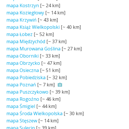
mapa Kostrzyn
[~
24 km
]
mapa Koziegłowy
[~
14 km
]
mapa Krzywiń
[~
43 km
]
mapa Książ Wielkopolski
[~
40 km
]
mapa Łobez
[~
52 km
]
mapa Międzychód
[~
37 km
]
mapa Murowana Goślina
[~
27 km
]
mapa Oborniki
[~
33 km
]
mapa Obrzycko
[~
47 km
]
mapa Osieczna
[~
51 km
]
mapa Pobiedziska
[~
32 km
]
mapa Poznań
[~
7 km
]
mapa Puszczykowo
[~
39 km
]
mapa Rogoźno
[~
46 km
]
mapa Śmigiel
[~
44 km
]
mapa Środa Wielkopolska
[~
30 km
]
mapa Stęszew
[~
14 km
]
mapa Sulęcin
[~
39 km
]