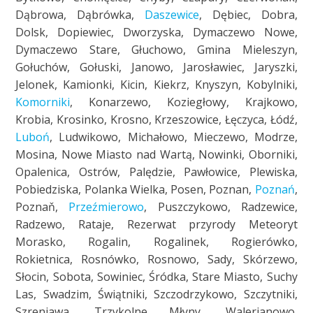
Dąbrowa, Dąbrówka,
Daszewice
, Dębiec, Dobra,
Dolsk, Dopiewiec, Dworzyska, Dymaczewo Nowe,
Dymaczewo Stare, Głuchowo, Gmina Mieleszyn,
Gołuchów, Gołuski, Janowo, Jarosławiec, Jaryszki,
Jelonek, Kamionki, Kicin, Kiekrz, Knyszyn, Kobylniki,
Komorniki
, Konarzewo, Koziegłowy, Krajkowo,
Krobia, Krosinko, Krosno, Krzeszowice, Łęczyca, Łódź,
Luboń
, Ludwikowo, Michałowo, Mieczewo, Modrze,
Mosina, Nowe Miasto nad Wartą, Nowinki, Oborniki,
Opalenica, Ostrów, Palędzie, Pawłowice, Plewiska,
Pobiedziska, Polanka Wielka, Posen, Poznan,
Poznań
,
Poznaň,
Przeźmierowo
, Puszczykowo, Radzewice,
Radzewo, Rataje, Rezerwat przyrody Meteoryt
Morasko, Rogalin, Rogalinek, Rogierówko,
Rokietnica, Rosnówko, Rosnowo, Sady, Skórzewo,
Słocin, Sobota, Sowiniec, Śródka, Stare Miasto, Suchy
Las, Swadzim, Świątniki, Szczodrzykowo, Szczytniki,
Szreniawa, Trzykolne Młyny, Walerianowo,