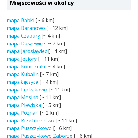
Miejscowości w okolicy
mapa Babki
[~
6 km
]
mapa Baranowo
[~
12 km
]
mapa Czapury
[~
4 km
]
mapa Daszewice
[~
7 km
]
mapa Jarosławiec
[~
4 km
]
mapa Jeziory
[~
11 km
]
mapa Komorniki
[~
4 km
]
mapa Kubalin
[~
7 km
]
mapa Łęczyca
[~
4 km
]
mapa Ludwikowo
[~
11 km
]
mapa Mosina
[~
11 km
]
mapa Plewiska
[~
5 km
]
mapa Poznań
[~
2 km
]
mapa Przeźmierowo
[~
11 km
]
mapa Puszczykowo
[~
6 km
]
mapa Puszczykowo Zaborze
[~
6 km
]