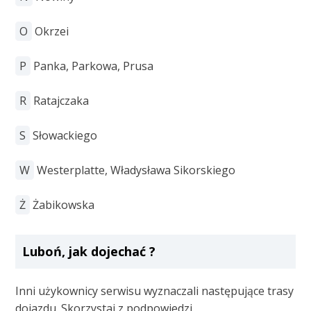
O
Okrzei
P
Panka, Parkowa, Prusa
R
Ratajczaka
S
Słowackiego
W
Westerplatte, Władysława Sikorskiego
Ż
Żabikowska
Luboń, jak dojechać ?
Inni użykownicy serwisu wyznaczali następujące trasy
dojazdu. Skorzystaj z podpowiedzi.