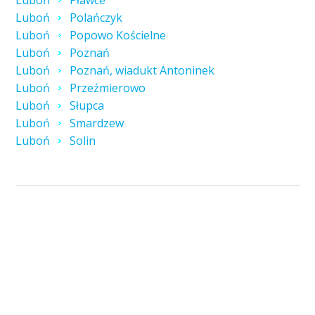
Luboń
Pławce
Luboń
Polańczyk
Luboń
Popowo Kościelne
Luboń
Poznań
Luboń
Poznań, wiadukt Antoninek
Luboń
Przeźmierowo
Luboń
Słupca
Luboń
Smardzew
Luboń
Solin