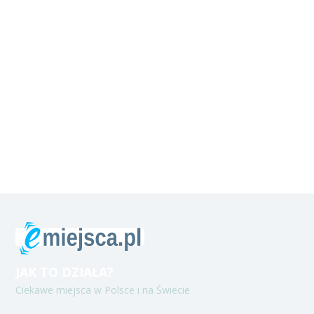
JAK TO DZIAŁA?
Ciekawe miejsca w Polsce i na Świecie