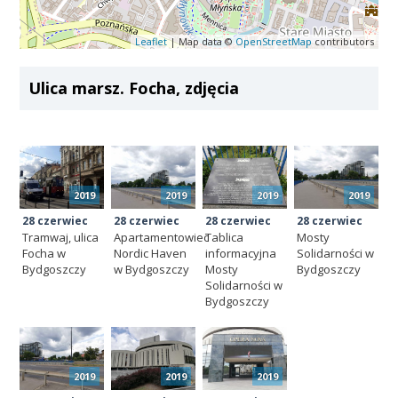
Leaflet
| Map data ©
OpenStreetMap
contributors
Ulica marsz. Focha, zdjęcia
2019
2019
2019
2019
28 czerwiec
28 czerwiec
28 czerwiec
28 czerwiec
Tramwaj, ulica
Apartamentowiec
Tablica
Mosty
Focha w
Nordic Haven
informacyjna
Solidarności w
Bydgoszczy
w Bydgoszczy
Mosty
Bydgoszczy
Solidarności w
Bydgoszczy
2019
2019
2019