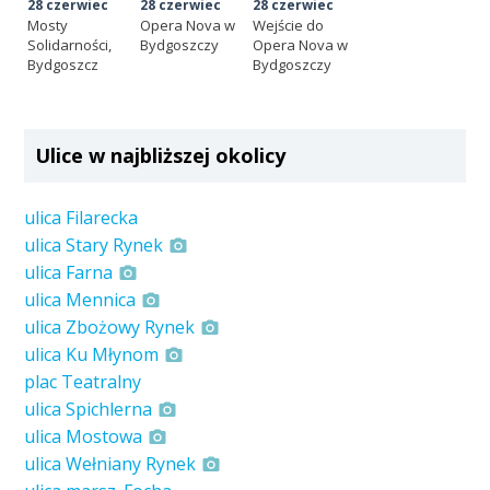
28 czerwiec
28 czerwiec
28 czerwiec
Mosty
Opera Nova w
Wejście do
Solidarności,
Bydgoszczy
Opera Nova w
Bydgoszcz
Bydgoszczy
Ulice w najbliższej okolicy
ulica Filarecka
ulica Stary Rynek
ulica Farna
ulica Mennica
ulica Zbożowy Rynek
ulica Ku Młynom
plac Teatralny
ulica Spichlerna
ulica Mostowa
ulica Wełniany Rynek