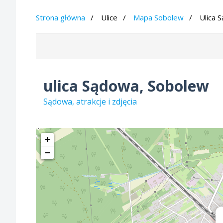
Strona główna
Ulice
Mapa Sobolew
Ulica 
ulica Sądowa, Sobolew
Sądowa, atrakcje i zdjęcia
+
−