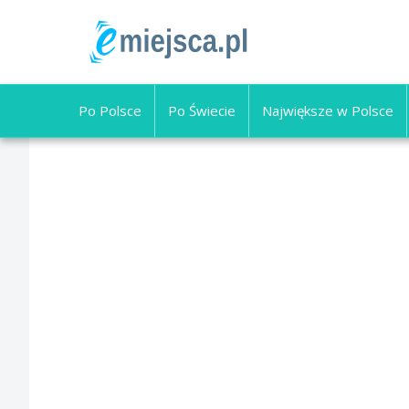
Po Polsce
Po Świecie
Największe w Polsce