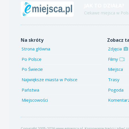
JAK TO DZIAŁA?
Ciekawe miejsca w Polsc
Na skróty
Zobacz t
Strona główna
Zdjęcia
Po Polsce
Filmy
Po Świecie
Miejsca
Największe miasta w Polsce
Trasy
Państwa
Pogoda
Miejscowości
Komentar
Copyright 2005-2026 www.emiejsca.pl. Kopiowanie treści i zdjęć z