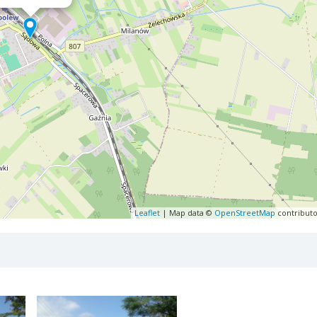
Leaflet
| Map data ©
OpenStreetMap
contributo