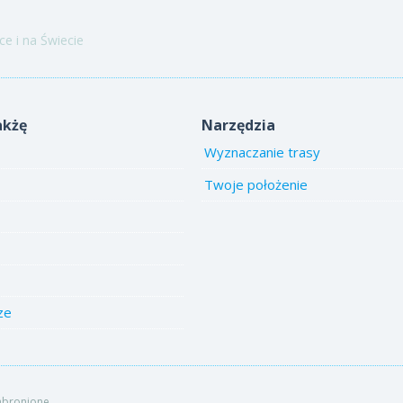
e i na Świecie
akżę
Narzędzia
Wyznaczanie trasy
Twoje położenie
ze
abronione.