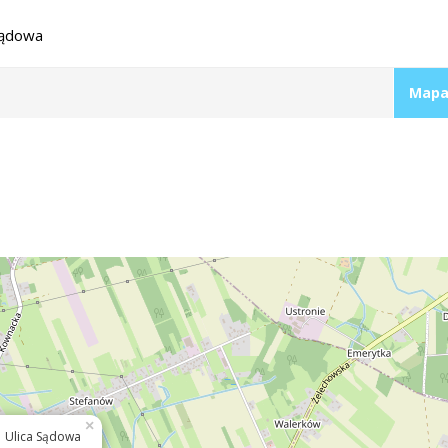
Sądowa
Mapa
×
Ulica Sądowa