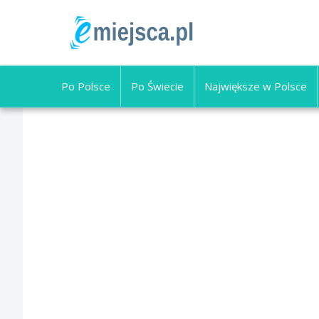
Po Polsce
Po Świecie
Największe w Polsce