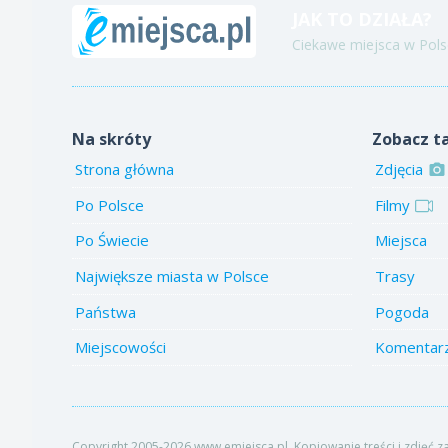
JAK TO DZIAŁA?
Ciekawe miejsca w Polsc
Na skróty
Zobacz t
Strona główna
Zdjęcia
Po Polsce
Filmy
Po Świecie
Miejsca
Największe miasta w Polsce
Trasy
Państwa
Pogoda
Miejscowości
Komentar
Copyright 2005-2026 www.emiejsca.pl. Kopiowanie treści i zdjęć z