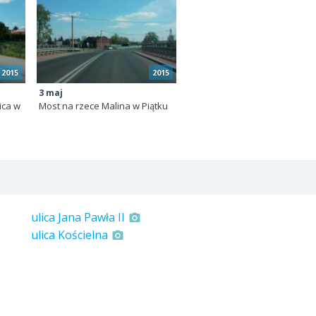
2015
2015
3 maj
ica w
Most na rzece Malina w Piątku
ulica Jana Pawła II
ulica Kościelna