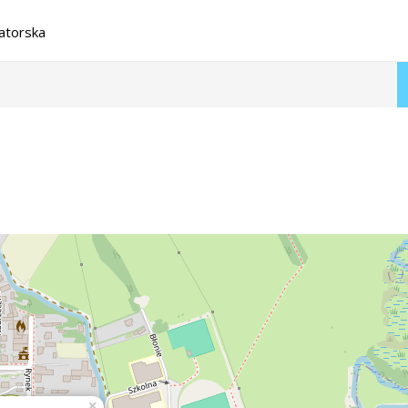
natorska
×