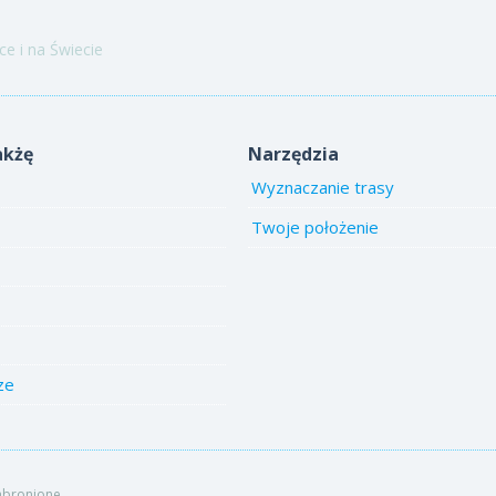
e i na Świecie
akżę
Narzędzia
Wyznaczanie trasy
Twoje położenie
ze
abronione.