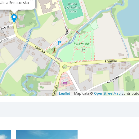
Ulica Senatorska
Leaflet
| Map data ©
OpenStreetMap
contributo