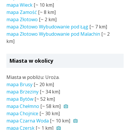
mapa Wieck
[~
10 km
]
mapa Zamość
[~
8 km
]
mapa Złotowo
[~
2 km
]
mapa Złotowo Wybudowanie pod Łąg
[~
7 km
]
mapa Złotowo Wybudowanie pod Malachin
[~
2
km
]
Miasta w okolicy
Miasta w pobliżu: Uroża.
mapa Brusy
[~
20 km
]
mapa Brzeziny
[~
34 km
]
mapa Bytów
[~
52 km
]
mapa Chełmno
[~
58 km
]
mapa Chojnice
[~
30 km
]
mapa Czarna Woda
[~
10 km
]
mapa Czersk
[~
1 km
]