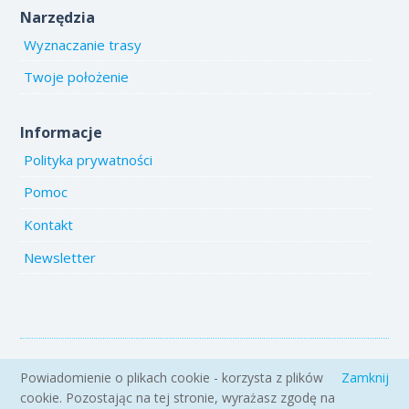
Narzędzia
Wyznaczanie trasy
Twoje położenie
Informacje
Polityka prywatności
Pomoc
Kontakt
Newsletter
Copyright 2005-2026 www.emiejsca.pl. Kopiowanie treści i zdjęć
Powiadomienie o plikach cookie - korzysta z plików
Zamknij
zabronione.
cookie. Pozostając na tej stronie, wyrażasz zgodę na