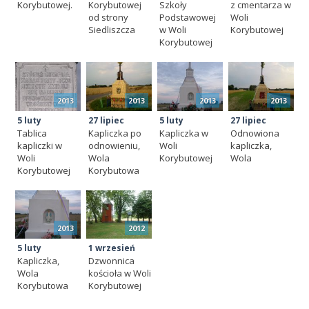
Korybutowej.
Korybutowej
Szkoły
z cmentarza w
od strony
Podstawowej
Woli
Siedliszcza
w Woli
Korybutowej
Korybutowej
2013
2013
2013
2013
5 luty
27 lipiec
5 luty
27 lipiec
Tablica
Kapliczka po
Kapliczka w
Odnowiona
kapliczki w
odnowieniu,
Woli
kapliczka,
Woli
Wola
Korybutowej
Wola
Korybutowej
Korybutowa
2013
2012
5 luty
1 wrzesień
Kapliczka,
Dzwonnica
Wola
kościoła w Woli
Korybutowa
Korybutowej