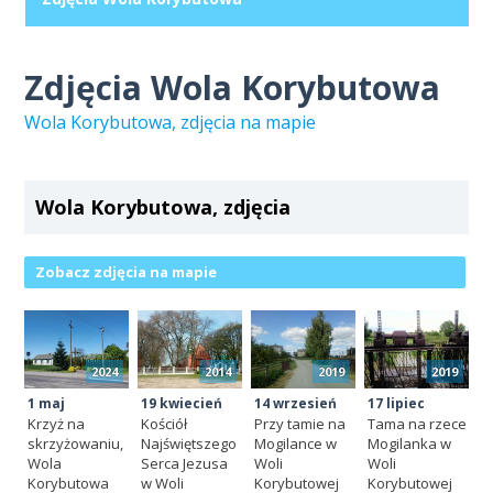
Zdjęcia Wola Korybutowa
Wola Korybutowa, zdjęcia na mapie
Wola Korybutowa, zdjęcia
Zobacz zdjęcia na mapie
2024
2014
2019
2019
1 maj
19 kwiecień
14 wrzesień
17 lipiec
Krzyż na
Kościół
Przy tamie na
Tama na rzece
skrzyżowaniu,
Najświętszego
Mogilance w
Mogilanka w
Wola
Serca Jezusa
Woli
Woli
Korybutowa
w Woli
Korybutowej
Korybutowej