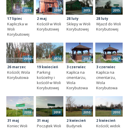
2019
2019
2015
2015
17 lipiec
2 maj
28 luty
28 luty
Kapliczka w
Kościół w Woli
Sklepy w Woli
Wjazd do Woli
Woli
Korybutowej
Korybutowej
Korybutowej
Korybutowej
2016
2014
2017
2017
26 marzec
19 kwiecień
3 czerwiec
3 czerwiec
Kościół, Wola
Parking
Kaplica na
Kaplica na
Korybutowa
kościelny i
cmentarzu,
cmentarzu,
kościół w Woli
Wola
Wola
Korybutowej
Korybutowa
Korybutowa
2018
2018
2010
2010
31 maj
31 maj
2 kwiecień
2 kwiecień
Koniec Woli
Początek Woli
Budynek
Kościół, widok