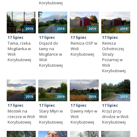
Korybutowej
2019
2019
2019
2019
17 lipiec
17 lipiec
17 lipiec
17 lipiec
Tama, rzeka
Dojazd do
Remiza OSP w
Remiza
Mogilanka w
tamy na
Woli
Ochotniczej
Woli
Mogilance w
Korybutowej
Straży
Korybutowej
Woli
Pożarnej w
Korybutowej
Woli
Korybutowej
2019
2019
2019
2019
17 lipiec
17 lipiec
17 lipiec
17 lipiec
Mostek na
Stary Młyn w
Dawny młyn w
Krzyż przy
rzeczce w Woli
Woli
Woli
drodze w Woli
Korybutowej
Korybutowej
Korybutowej
Korybutowej