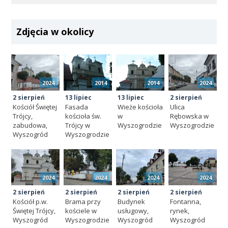
Zdjęcia w okolicy
2024
2014
2014
2024
2 sierpień
13 lipiec
13 lipiec
2 sierpień
Kościół Świętej
Fasada
Wieże kościoła
Ulica
Trójcy,
kościoła św.
w
Rębowska w
zabudowa,
Trójcy w
Wyszogrodzie
Wyszogrodzie
Wyszogród
Wyszogrodzie
2024
2024
2024
2024
2 sierpień
2 sierpień
2 sierpień
2 sierpień
Kościół p.w.
Brama przy
Budynek
Fontanna,
Świętej Trójcy,
kościele w
usługowy,
rynek,
Wyszogród
Wyszogrodzie
Wyszogród
Wyszogród