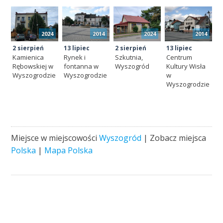
2024
2014
2024
2014
2 sierpień
13 lipiec
2 sierpień
13 lipiec
Kamienica
Rynek i
Szkutnia,
Centrum
Rębowskiej w
fontanna w
Wyszogród
Kultury Wisła
Wyszogrodzie
Wyszogrodzie
w
Wyszogrodzie
Miejsce w miejscowości
Wyszogród
| Zobacz miejsca
Polska
|
Mapa Polska