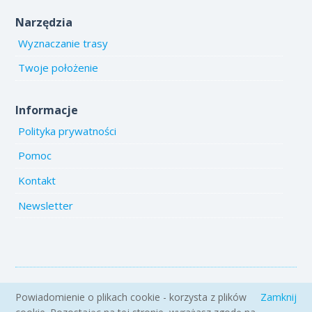
Narzędzia
Wyznaczanie trasy
Twoje położenie
Informacje
Polityka prywatności
Pomoc
Kontakt
Newsletter
Copyright 2005-2026 www.emiejsca.pl. Kopiowanie treści i zdjęć
Powiadomienie o plikach cookie - korzysta z plików
Zamknij
zabronione.