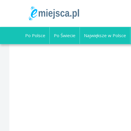
Po Polsce
Po Świecie
Największe w Polsce