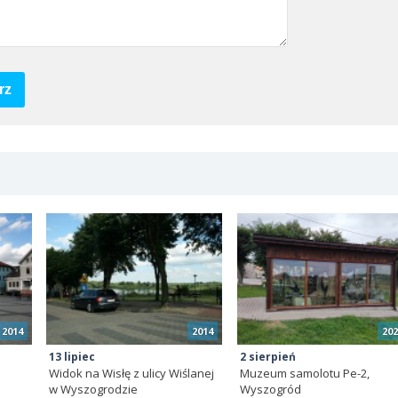
rz
2014
2014
202
13 lipiec
2 sierpień
Widok na Wisłę z ulicy Wiślanej
Muzeum samolotu Pe-2,
w Wyszogrodzie
Wyszogród