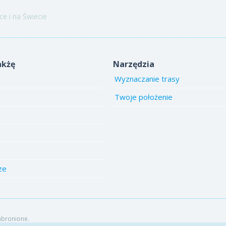
e i na Świecie
akżę
Narzędzia
Wyznaczanie trasy
Twoje położenie
ze
abronione.