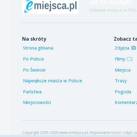
JAK TO DZIAŁA?
Ciekawe miejsca w Polsc
Na skróty
Zobacz t
Strona główna
Zdjęcia
Po Polsce
Filmy
Po Świecie
Miejsca
Największe miasta w Polsce
Trasy
Państwa
Pogoda
Miejscowości
Komentar
Copyright 2005-2026 www.emiejsca.pl. Kopiowanie treści i zdjęć z