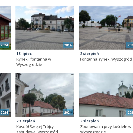
2024
2014
202
13 lipiec
2 sierpień
Rynek i fontanna w
Fontanna, rynek, Wyszogród
Wyszogrodzie
2024
2024
202
2 sierpień
2 sierpień
Kościół Świętej Trójcy,
Zbudowania przy kościele w
zabudowa, Wyszogród
Wyszogrodzie