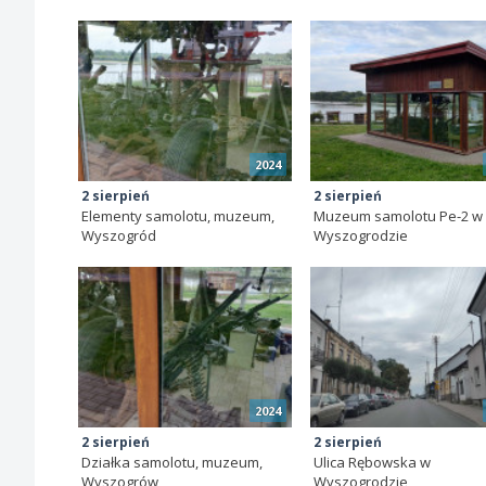
2024
2 sierpień
2 sierpień
Elementy samolotu, muzeum,
Muzeum samolotu Pe-2 w
Wyszogród
Wyszogrodzie
2024
2 sierpień
2 sierpień
Działka samolotu, muzeum,
Ulica Rębowska w
Wyszogrów
Wyszogrodzie