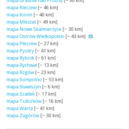
mapa Grabów nad Prosną
[~
50 km
]
mapa Kleczew
[~
46 km
]
mapa Konin
[~
40 km
]
mapa Mikstat
[~
49 km
]
mapa Nowe Skalmierzyce
[~
30 km
]
mapa Ostrów Wielkopolski
[~
43 km
]
mapa Pleszew
[~
27 km
]
mapa Pyzdry
[~
41 km
]
mapa Rybnik
[~
61 km
]
mapa Rychwał
[~
13 km
]
mapa Rzgów
[~
23 km
]
mapa Sompolno
[~
53 km
]
mapa Stawiszyn
[~
6 km
]
mapa Szadek
[~
17 km
]
mapa Tuliszków
[~
16 km
]
mapa Warta
[~
41 km
]
mapa Zagórów
[~
30 km
]