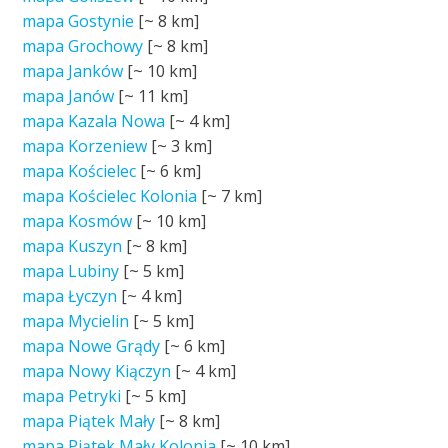
mapa Gostynie
[~
8 km
]
mapa Grochowy
[~
8 km
]
mapa Janków
[~
10 km
]
mapa Janów
[~
11 km
]
mapa Kazala Nowa
[~
4 km
]
mapa Korzeniew
[~
3 km
]
mapa Kościelec
[~
6 km
]
mapa Kościelec Kolonia
[~
7 km
]
mapa Kosmów
[~
10 km
]
mapa Kuszyn
[~
8 km
]
mapa Lubiny
[~
5 km
]
mapa Łyczyn
[~
4 km
]
mapa Mycielin
[~
5 km
]
mapa Nowe Grądy
[~
6 km
]
mapa Nowy Kiączyn
[~
4 km
]
mapa Petryki
[~
5 km
]
mapa Piątek Mały
[~
8 km
]
mapa Piątek Mały Kolonia
[~
10 km
]