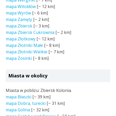
mapa Werginki
[~
7 km
]
mapa Witoldów
[~
12 km
]
mapa Wyrów
[~
6 km
]
mapa Zamęty
[~
2 km
]
mapa Zbiersk
[~
3 km
]
mapa Zbiersk Cukrownia
[~
2 km
]
mapa Złotkowy
[~
12 km
]
mapa Złotniki Małe
[~
8 km
]
mapa Złotniki Wielkie
[~
7 km
]
mapa Zosinki
[~
8 km
]
Miasta w okolicy
Miasta w pobliżu: Zbiersk Kolonia.
mapa Błaszki
[~
39 km
]
mapa Dobra, turecki
[~
31 km
]
mapa Golina
[~
32 km
]