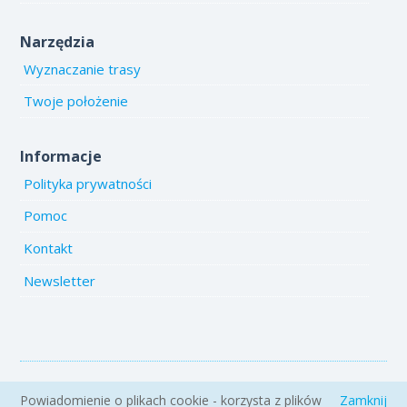
Narzędzia
Wyznaczanie trasy
Twoje położenie
Informacje
Polityka prywatności
Pomoc
Kontakt
Newsletter
Copyright 2005-2026 www.emiejsca.pl. Kopiowanie treści i zdjęć
Powiadomienie o plikach cookie - korzysta z plików
Zamknij