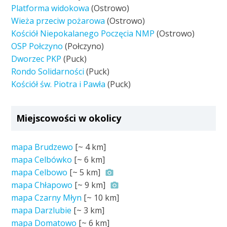
Platforma widokowa
(Ostrowo)
Wieża przeciw pożarowa
(Ostrowo)
Kościół Niepokalanego Poczęcia NMP
(Ostrowo)
OSP Połczyno
(Połczyno)
Dworzec PKP
(Puck)
Rondo Solidarności
(Puck)
Kościół św. Piotra i Pawła
(Puck)
Miejscowości w okolicy
mapa Brudzewo
[~
4 km
]
mapa Celbówko
[~
6 km
]
mapa Celbowo
[~
5 km
]
mapa Chłapowo
[~
9 km
]
mapa Czarny Młyn
[~
10 km
]
mapa Darzlubie
[~
3 km
]
mapa Domatowo
[~
6 km
]