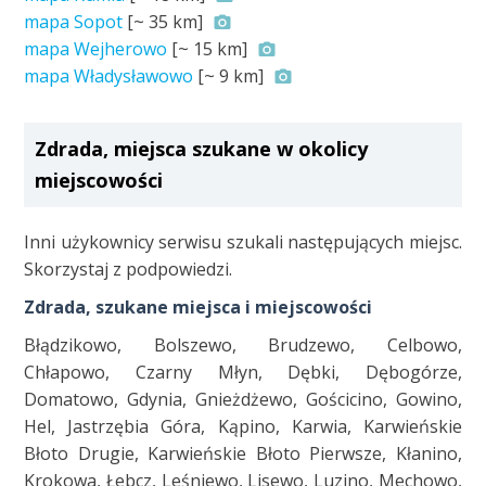
mapa Sopot
[~
35 km
]
mapa Wejherowo
[~
15 km
]
mapa Władysławowo
[~
9 km
]
Zdrada, miejsca szukane w okolicy
miejscowości
Inni użykownicy serwisu szukali następujących miejsc.
Skorzystaj z podpowiedzi.
Zdrada, szukane miejsca i miejscowości
Błądzikowo, Bolszewo, Brudzewo, Celbowo,
Chłapowo, Czarny Młyn, Dębki, Dębogórze,
Domatowo, Gdynia, Gnieżdżewo, Gościcino, Gowino,
Hel, Jastrzębia Góra, Kąpino, Karwia, Karwieńskie
Błoto Drugie, Karwieńskie Błoto Pierwsze, Kłanino,
Krokowa, Łebcz, Leśniewo, Lisewo, Luzino, Mechowo,