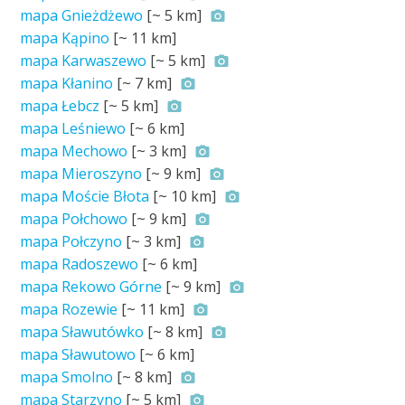
mapa Gnieżdżewo
[~
5 km
]
mapa Kąpino
[~
11 km
]
mapa Karwaszewo
[~
5 km
]
mapa Kłanino
[~
7 km
]
mapa Łebcz
[~
5 km
]
mapa Leśniewo
[~
6 km
]
mapa Mechowo
[~
3 km
]
mapa Mieroszyno
[~
9 km
]
mapa Moście Błota
[~
10 km
]
mapa Połchowo
[~
9 km
]
mapa Połczyno
[~
3 km
]
mapa Radoszewo
[~
6 km
]
mapa Rekowo Górne
[~
9 km
]
mapa Rozewie
[~
11 km
]
mapa Sławutówko
[~
8 km
]
mapa Sławutowo
[~
6 km
]
mapa Smolno
[~
8 km
]
mapa Starzyno
[~
5 km
]