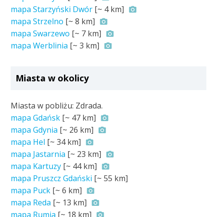
mapa Starzyński Dwór
[~
4 km
]
mapa Strzelno
[~
8 km
]
mapa Swarzewo
[~
7 km
]
mapa Werblinia
[~
3 km
]
Miasta w okolicy
Miasta w pobliżu: Zdrada.
mapa Gdańsk
[~
47 km
]
mapa Gdynia
[~
26 km
]
mapa Hel
[~
34 km
]
mapa Jastarnia
[~
23 km
]
mapa Kartuzy
[~
44 km
]
mapa Pruszcz Gdański
[~
55 km
]
mapa Puck
[~
6 km
]
mapa Reda
[~
13 km
]
mapa Rumia
[~
18 km
]