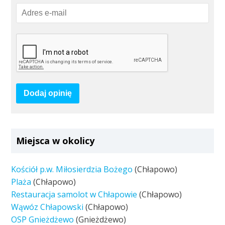
Dodaj opinię
Miejsca w okolicy
Kościół p.w. Miłosierdzia Bożego
(Chłapowo)
Plaża
(Chłapowo)
Restauracja samolot w Chłapowie
(Chłapowo)
Wąwóz Chłapowski
(Chłapowo)
OSP Gnieżdżewo
(Gnieżdżewo)