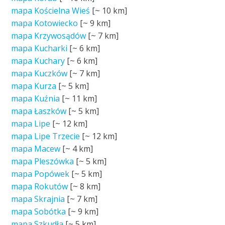
mapa Kościelna Wieś
[~
10 km
]
mapa Kotowiecko
[~
9 km
]
mapa Krzywosądów
[~
7 km
]
mapa Kucharki
[~
6 km
]
mapa Kuchary
[~
6 km
]
mapa Kuczków
[~
7 km
]
mapa Kurza
[~
5 km
]
mapa Kuźnia
[~
11 km
]
mapa Łaszków
[~
5 km
]
mapa Lipe
[~
12 km
]
mapa Lipe Trzecie
[~
12 km
]
mapa Macew
[~
4 km
]
mapa Pleszówka
[~
5 km
]
mapa Popówek
[~
5 km
]
mapa Rokutów
[~
8 km
]
mapa Skrajnia
[~
7 km
]
mapa Sobótka
[~
9 km
]
mapa Szkudła
[~
5 km
]