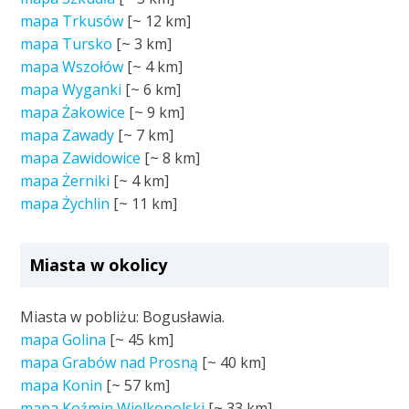
mapa Trkusów
[~
12 km
]
mapa Tursko
[~
3 km
]
mapa Wszołów
[~
4 km
]
mapa Wyganki
[~
6 km
]
mapa Żakowice
[~
9 km
]
mapa Zawady
[~
7 km
]
mapa Zawidowice
[~
8 km
]
mapa Żerniki
[~
4 km
]
mapa Żychlin
[~
11 km
]
Miasta w okolicy
Miasta w pobliżu: Bogusławia.
mapa Golina
[~
45 km
]
mapa Grabów nad Prosną
[~
40 km
]
mapa Konin
[~
57 km
]
mapa Koźmin Wielkopolski
[~
33 km
]