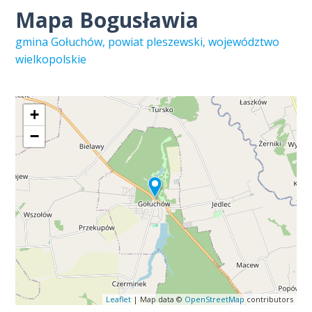
Mapa Bogusławia
gmina Gołuchów, powiat pleszewski, województwo
wielkopolskie
+
−
Leaflet
| Map data ©
OpenStreetMap
contributors