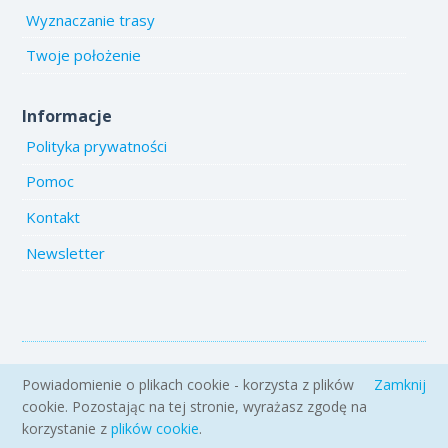
Wyznaczanie trasy
Twoje położenie
Informacje
Polityka prywatności
Pomoc
Kontakt
Newsletter
Copyright 2005-2026 www.emiejsca.pl. Kopiowanie treści i zdjęć
Powiadomienie o plikach cookie - korzysta z plików
Zamknij
zabronione.
cookie. Pozostając na tej stronie, wyrażasz zgodę na
korzystanie z
plików cookie
.