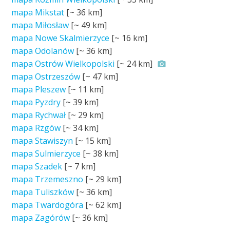
mapa Mikstat
[~
36 km
]
mapa Miłosław
[~
49 km
]
mapa Nowe Skalmierzyce
[~
16 km
]
mapa Odolanów
[~
36 km
]
mapa Ostrów Wielkopolski
[~
24 km
]
mapa Ostrzeszów
[~
47 km
]
mapa Pleszew
[~
11 km
]
mapa Pyzdry
[~
39 km
]
mapa Rychwał
[~
29 km
]
mapa Rzgów
[~
34 km
]
mapa Stawiszyn
[~
15 km
]
mapa Sulmierzyce
[~
38 km
]
mapa Szadek
[~
7 km
]
mapa Trzemeszno
[~
29 km
]
mapa Tuliszków
[~
36 km
]
mapa Twardogóra
[~
62 km
]
mapa Zagórów
[~
36 km
]