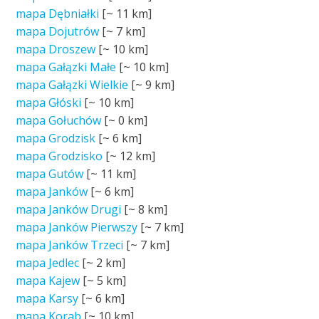
mapa Dębniałki
[~
11 km
]
mapa Dojutrów
[~
7 km
]
mapa Droszew
[~
10 km
]
mapa Gałązki Małe
[~
10 km
]
mapa Gałązki Wielkie
[~
9 km
]
mapa Głóski
[~
10 km
]
mapa Gołuchów
[~
0 km
]
mapa Grodzisk
[~
6 km
]
mapa Grodzisko
[~
12 km
]
mapa Gutów
[~
11 km
]
mapa Janków
[~
6 km
]
mapa Janków Drugi
[~
8 km
]
mapa Janków Pierwszy
[~
7 km
]
mapa Janków Trzeci
[~
7 km
]
mapa Jedlec
[~
2 km
]
mapa Kajew
[~
5 km
]
mapa Karsy
[~
6 km
]
mapa Korab
[~
10 km
]