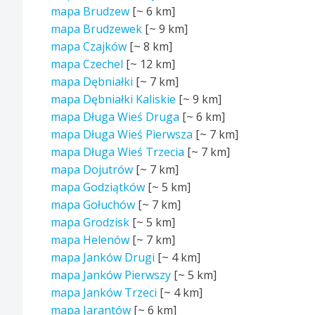
mapa Brudzew
[~
6 km
]
mapa Brudzewek
[~
9 km
]
mapa Czajków
[~
8 km
]
mapa Czechel
[~
12 km
]
mapa Dębniałki
[~
7 km
]
mapa Dębniałki Kaliskie
[~
9 km
]
mapa Długa Wieś Druga
[~
6 km
]
mapa Długa Wieś Pierwsza
[~
7 km
]
mapa Długa Wieś Trzecia
[~
7 km
]
mapa Dojutrów
[~
7 km
]
mapa Godziątków
[~
5 km
]
mapa Gołuchów
[~
7 km
]
mapa Grodzisk
[~
5 km
]
mapa Helenów
[~
7 km
]
mapa Janków Drugi
[~
4 km
]
mapa Janków Pierwszy
[~
5 km
]
mapa Janków Trzeci
[~
4 km
]
mapa Jarantów
[~
6 km
]