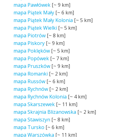
mapa Pawłówek
[~
9 km
]
mapa Piątek Mały
[~
6 km
]
mapa Piątek Mały Kolonia
[~
5 km
]
mapa Piątek Wielki
[~
5 km
]
mapa Piotrów
[~
8 km
]
mapa Piskory
[~
9 km
]
mapa Poklęków
[~
5 km
]
mapa Popówek
[~
7 km
]
mapa Pruszków
[~
9 km
]
mapa Romanki
[~
2 km
]
mapa Russów
[~
6 km
]
mapa Rychnów
[~
2 km
]
mapa Rychnów Kolonia
[~
4 km
]
mapa Skarszewek
[~
11 km
]
mapa Skrajnia Blizanowska
[~
2 km
]
mapa Stawiszyn
[~
8 km
]
mapa Tursko
[~
6 km
]
mapa Warszówka
[~
11 km
]