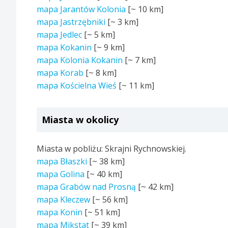
mapa Jarantów Kolonia
[~
10 km
]
mapa Jastrzębniki
[~
3 km
]
mapa Jedlec
[~
5 km
]
mapa Kokanin
[~
9 km
]
mapa Kolonia Kokanin
[~
7 km
]
mapa Korab
[~
8 km
]
mapa Kościelna Wieś
[~
11 km
]
Miasta w okolicy
Miasta w pobliżu: Skrajni Rychnowskiej.
mapa Błaszki
[~
38 km
]
mapa Golina
[~
40 km
]
mapa Grabów nad Prosną
[~
42 km
]
mapa Kleczew
[~
56 km
]
mapa Konin
[~
51 km
]
mapa Mikstat
[~
39 km
]