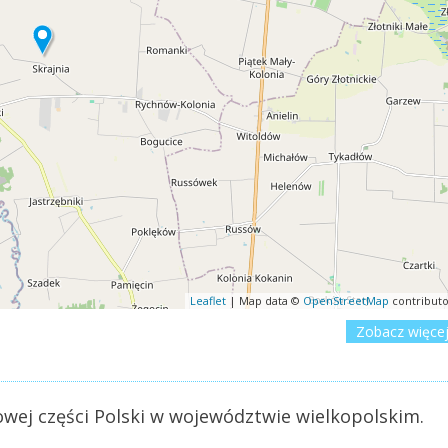
Leaflet
| Map data ©
OpenStreetMap
contributo
Zobacz więce
owej części Polski w województwie wielkopolskim.