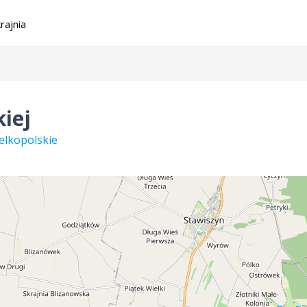
rajnia
iej
elkopolskie