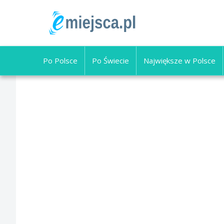
Po Polsce
Po Świecie
Największe w Polsce