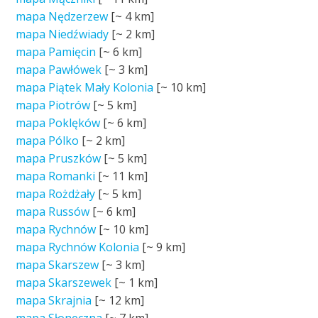
mapa Nędzerzew
[~
4 km
]
mapa Niedźwiady
[~
2 km
]
mapa Pamięcin
[~
6 km
]
mapa Pawłówek
[~
3 km
]
mapa Piątek Mały Kolonia
[~
10 km
]
mapa Piotrów
[~
5 km
]
mapa Poklęków
[~
6 km
]
mapa Pólko
[~
2 km
]
mapa Pruszków
[~
5 km
]
mapa Romanki
[~
11 km
]
mapa Rożdżały
[~
5 km
]
mapa Russów
[~
6 km
]
mapa Rychnów
[~
10 km
]
mapa Rychnów Kolonia
[~
9 km
]
mapa Skarszew
[~
3 km
]
mapa Skarszewek
[~
1 km
]
mapa Skrajnia
[~
12 km
]