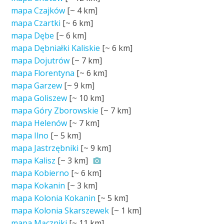
mapa Czajków
[~
4 km
]
mapa Czartki
[~
6 km
]
mapa Dębe
[~
6 km
]
mapa Dębniałki Kaliskie
[~
6 km
]
mapa Dojutrów
[~
7 km
]
mapa Florentyna
[~
6 km
]
mapa Garzew
[~
9 km
]
mapa Goliszew
[~
10 km
]
mapa Góry Zborowskie
[~
7 km
]
mapa Helenów
[~
7 km
]
mapa Ilno
[~
5 km
]
mapa Jastrzębniki
[~
9 km
]
mapa Kalisz
[~
3 km
]
mapa Kobierno
[~
6 km
]
mapa Kokanin
[~
3 km
]
mapa Kolonia Kokanin
[~
5 km
]
mapa Kolonia Skarszewek
[~
1 km
]
mapa Mączniki
[~
11 km
]