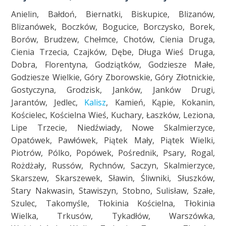
Anielin, Bałdoń, Biernatki, Biskupice, Blizanów,
Blizanówek, Boczków, Bogucice, Borczysko, Borek,
Borów, Brudzew, Chełmce, Chotów, Cienia Druga,
Cienia Trzecia, Czajków, Dębe, Długa Wieś Druga,
Dobra, Florentyna, Godziątków, Godziesze Małe,
Godziesze Wielkie, Góry Zborowskie, Góry Złotnickie,
Gostyczyna, Grodzisk, Janków, Janków Drugi,
Jarantów, Jedlec,
Kalisz
, Kamień, Kąpie, Kokanin,
Kościelec, Kościelna Wieś, Kuchary, Łaszków, Leziona,
Lipe Trzecie, Niedźwiady, Nowe Skalmierzyce,
Opatówek, Pawłówek, Piątek Mały, Piątek Wielki,
Piotrów, Pólko, Popówek, Pośrednik, Psary, Rogal,
Rożdżały, Russów, Rychnów, Saczyn, Skalmierzyce,
Skarszew, Skarszewek, Sławin, Śliwniki, Słuszków,
Stary Nakwasin, Stawiszyn, Stobno, Sulisław, Szałe,
Szulec, Takomyśle, Tłokinia Kościelna, Tłokinia
Wielka, Trkusów, Tykadłów, Warszówka,