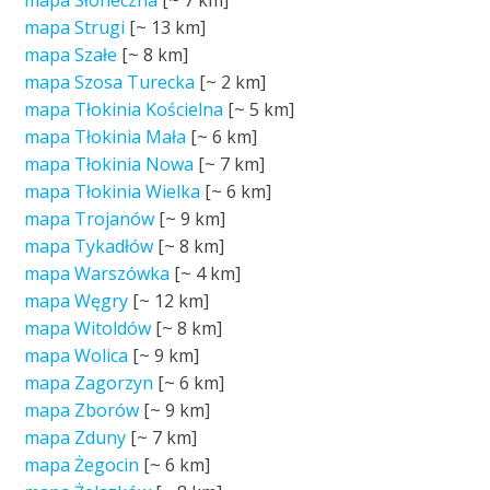
mapa Słoneczna
[~
7 km
]
mapa Strugi
[~
13 km
]
mapa Szałe
[~
8 km
]
mapa Szosa Turecka
[~
2 km
]
mapa Tłokinia Kościelna
[~
5 km
]
mapa Tłokinia Mała
[~
6 km
]
mapa Tłokinia Nowa
[~
7 km
]
mapa Tłokinia Wielka
[~
6 km
]
mapa Trojanów
[~
9 km
]
mapa Tykadłów
[~
8 km
]
mapa Warszówka
[~
4 km
]
mapa Węgry
[~
12 km
]
mapa Witoldów
[~
8 km
]
mapa Wolica
[~
9 km
]
mapa Zagorzyn
[~
6 km
]
mapa Zborów
[~
9 km
]
mapa Zduny
[~
7 km
]
mapa Żegocin
[~
6 km
]