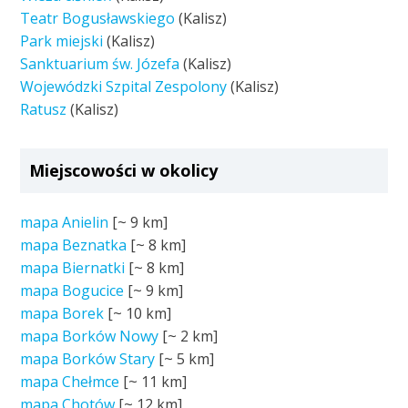
Teatr Bogusławskiego
(Kalisz)
Park miejski
(Kalisz)
Sanktuarium św. Józefa
(Kalisz)
Wojewódzki Szpital Zespolony
(Kalisz)
Ratusz
(Kalisz)
Miejscowości w okolicy
mapa Anielin
[~
9 km
]
mapa Beznatka
[~
8 km
]
mapa Biernatki
[~
8 km
]
mapa Bogucice
[~
9 km
]
mapa Borek
[~
10 km
]
mapa Borków Nowy
[~
2 km
]
mapa Borków Stary
[~
5 km
]
mapa Chełmce
[~
11 km
]
mapa Chotów
[~
12 km
]