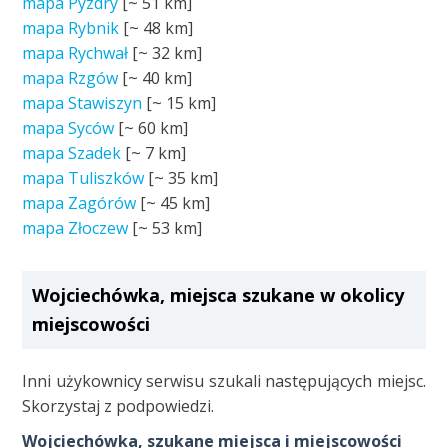
mapa Pyzdry
[~
51 km
]
mapa Rybnik
[~
48 km
]
mapa Rychwał
[~
32 km
]
mapa Rzgów
[~
40 km
]
mapa Stawiszyn
[~
15 km
]
mapa Syców
[~
60 km
]
mapa Szadek
[~
7 km
]
mapa Tuliszków
[~
35 km
]
mapa Zagórów
[~
45 km
]
mapa Złoczew
[~
53 km
]
Wojciechówka, miejsca szukane w okolicy
miejscowości
Inni użykownicy serwisu szukali następujących miejsc.
Skorzystaj z podpowiedzi.
Wojciechówka, szukane miejsca i miejscowości