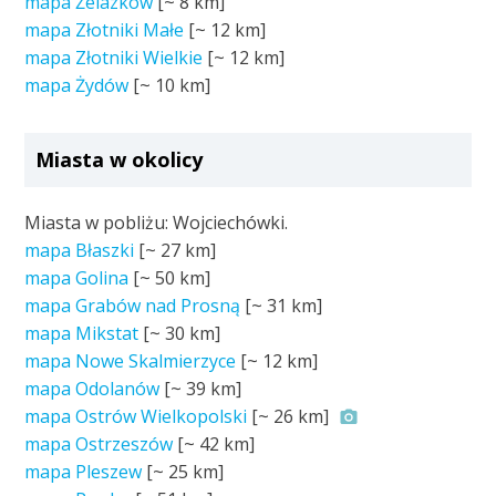
mapa Żelazków
[~
8 km
]
mapa Złotniki Małe
[~
12 km
]
mapa Złotniki Wielkie
[~
12 km
]
mapa Żydów
[~
10 km
]
Miasta w okolicy
Miasta w pobliżu: Wojciechówki.
mapa Błaszki
[~
27 km
]
mapa Golina
[~
50 km
]
mapa Grabów nad Prosną
[~
31 km
]
mapa Mikstat
[~
30 km
]
mapa Nowe Skalmierzyce
[~
12 km
]
mapa Odolanów
[~
39 km
]
mapa Ostrów Wielkopolski
[~
26 km
]
mapa Ostrzeszów
[~
42 km
]
mapa Pleszew
[~
25 km
]