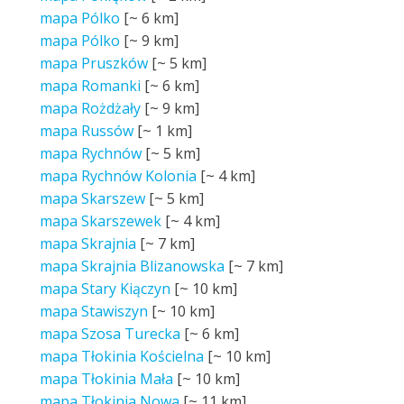
mapa Pólko
[~
6 km
]
mapa Pólko
[~
9 km
]
mapa Pruszków
[~
5 km
]
mapa Romanki
[~
6 km
]
mapa Rożdżały
[~
9 km
]
mapa Russów
[~
1 km
]
mapa Rychnów
[~
5 km
]
mapa Rychnów Kolonia
[~
4 km
]
mapa Skarszew
[~
5 km
]
mapa Skarszewek
[~
4 km
]
mapa Skrajnia
[~
7 km
]
mapa Skrajnia Blizanowska
[~
7 km
]
mapa Stary Kiączyn
[~
10 km
]
mapa Stawiszyn
[~
10 km
]
mapa Szosa Turecka
[~
6 km
]
mapa Tłokinia Kościelna
[~
10 km
]
mapa Tłokinia Mała
[~
10 km
]
mapa Tłokinia Nowa
[~
11 km
]