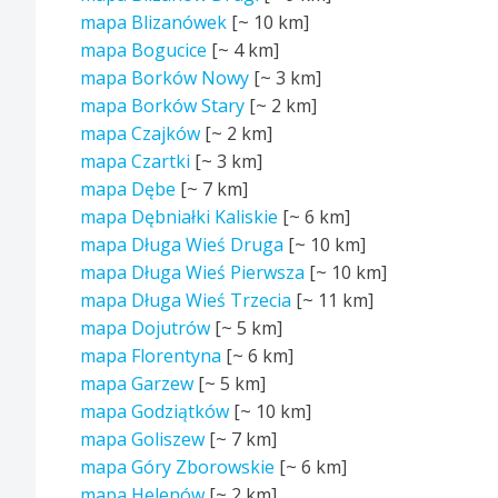
mapa Blizanówek
[~
10 km
]
mapa Bogucice
[~
4 km
]
mapa Borków Nowy
[~
3 km
]
mapa Borków Stary
[~
2 km
]
mapa Czajków
[~
2 km
]
mapa Czartki
[~
3 km
]
mapa Dębe
[~
7 km
]
mapa Dębniałki Kaliskie
[~
6 km
]
mapa Długa Wieś Druga
[~
10 km
]
mapa Długa Wieś Pierwsza
[~
10 km
]
mapa Długa Wieś Trzecia
[~
11 km
]
mapa Dojutrów
[~
5 km
]
mapa Florentyna
[~
6 km
]
mapa Garzew
[~
5 km
]
mapa Godziątków
[~
10 km
]
mapa Goliszew
[~
7 km
]
mapa Góry Zborowskie
[~
6 km
]
mapa Helenów
[~
2 km
]