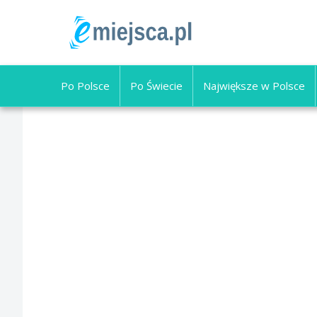
Po Polsce
Po Świecie
Największe w Polsce