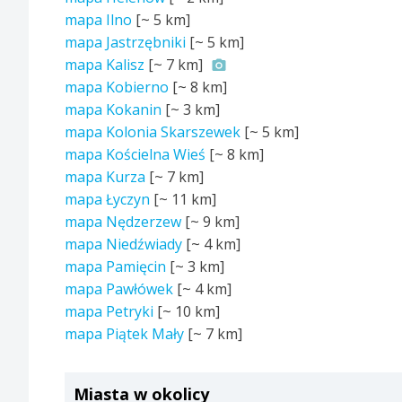
mapa Ilno
[~
5 km
]
mapa Jastrzębniki
[~
5 km
]
mapa Kalisz
[~
7 km
]
mapa Kobierno
[~
8 km
]
mapa Kokanin
[~
3 km
]
mapa Kolonia Skarszewek
[~
5 km
]
mapa Kościelna Wieś
[~
8 km
]
mapa Kurza
[~
7 km
]
mapa Łyczyn
[~
11 km
]
mapa Nędzerzew
[~
9 km
]
mapa Niedźwiady
[~
4 km
]
mapa Pamięcin
[~
3 km
]
mapa Pawłówek
[~
4 km
]
mapa Petryki
[~
10 km
]
mapa Piątek Mały
[~
7 km
]
Miasta w okolicy