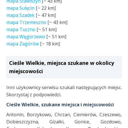
mapa Stawiszyn
[~
43 km
]
mapa Sulęcin
[~
22 km
]
mapa Szadek
[~
47 km
]
mapa Trzemeszno
[~
43 km
]
mapa Tuczno
[~
51 km
]
mapa Węgorzewo
[~
51 km
]
mapa Zagórów
[~
18 km
]
Cieśle Wielkie, miejsca szukane w okolicy
miejscowości
Inni użykownicy serwisu szukali następujących miejsc.
Skorzystaj z podpowiedzi.
Cieśle Wielkie, szukane miejsca i miejscowości
Antonin, Borzykowo, Chrzan, Ciemierów, Czeszewo,
Dobieszczyzna, Gizałki, Gonice, Gozdowo,