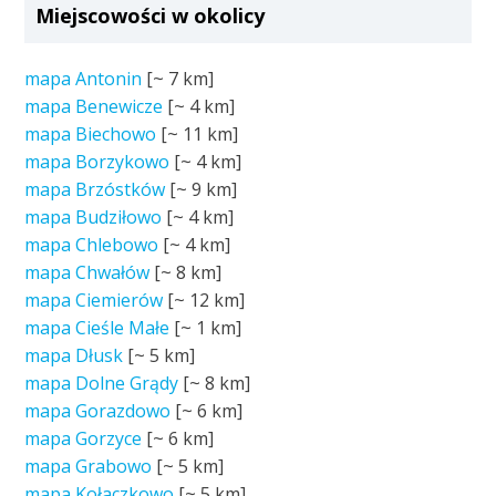
Miejscowości w okolicy
mapa Antonin
[~
7 km
]
mapa Benewicze
[~
4 km
]
mapa Biechowo
[~
11 km
]
mapa Borzykowo
[~
4 km
]
mapa Brzóstków
[~
9 km
]
mapa Budziłowo
[~
4 km
]
mapa Chlebowo
[~
4 km
]
mapa Chwałów
[~
8 km
]
mapa Ciemierów
[~
12 km
]
mapa Cieśle Małe
[~
1 km
]
mapa Dłusk
[~
5 km
]
mapa Dolne Grądy
[~
8 km
]
mapa Gorazdowo
[~
6 km
]
mapa Gorzyce
[~
6 km
]
mapa Grabowo
[~
5 km
]
mapa Kołaczkowo
[~
5 km
]