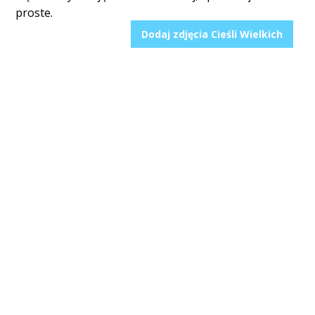
proste.
Dodaj zdjęcia Cieśli Wielkich