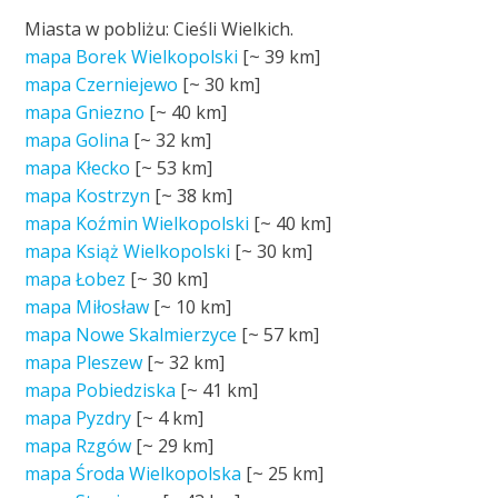
Miasta w pobliżu: Cieśli Wielkich.
mapa Borek Wielkopolski
[~
39 km
]
mapa Czerniejewo
[~
30 km
]
mapa Gniezno
[~
40 km
]
mapa Golina
[~
32 km
]
mapa Kłecko
[~
53 km
]
mapa Kostrzyn
[~
38 km
]
mapa Koźmin Wielkopolski
[~
40 km
]
mapa Książ Wielkopolski
[~
30 km
]
mapa Łobez
[~
30 km
]
mapa Miłosław
[~
10 km
]
mapa Nowe Skalmierzyce
[~
57 km
]
mapa Pleszew
[~
32 km
]
mapa Pobiedziska
[~
41 km
]
mapa Pyzdry
[~
4 km
]
mapa Rzgów
[~
29 km
]
mapa Środa Wielkopolska
[~
25 km
]