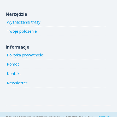
Narzędzia
Wyznaczanie trasy
Twoje położenie
Informacje
Polityka prywatności
Pomoc
Kontakt
Newsletter
Copyright 2005-2026 www.emiejsca.pl. Kopiowanie treści i zdjęć