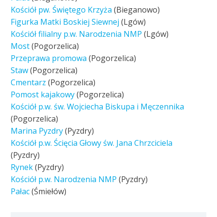
Kościół pw. Świętego Krzyża
(Bieganowo)
Figurka Matki Boskiej Siewnej
(Lgów)
Kościół filialny p.w. Narodzenia NMP
(Lgów)
Most
(Pogorzelica)
Przeprawa promowa
(Pogorzelica)
Staw
(Pogorzelica)
Cmentarz
(Pogorzelica)
Pomost kajakowy
(Pogorzelica)
Kościół p.w. św. Wojciecha Biskupa i Męczennika
(Pogorzelica)
Marina Pyzdry
(Pyzdry)
Kościół p.w. Ścięcia Głowy św. Jana Chrzciciela
(Pyzdry)
Rynek
(Pyzdry)
Kościół p.w. Narodzenia NMP
(Pyzdry)
Pałac
(Śmiełów)