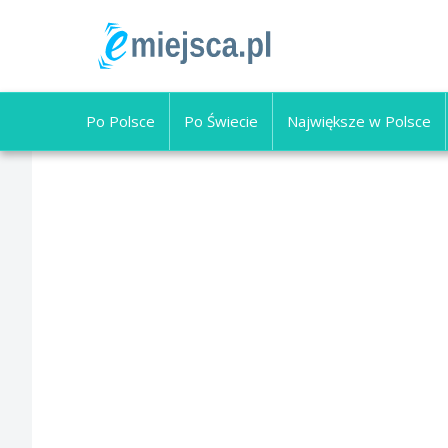
Po Polsce
Po Świecie
Największe w Polsce