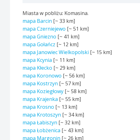
Miasta w pobliżu: Komasina.
mapa Barcin
[~
33 km
]
mapa Czerniejewo
[~
51 km
]
mapa Gniezno
[~
41 km
]
mapa Gołańcz
[~
12 km
]
mapa Janowiec Wielkopolski
[~
15 km
]
mapa Kcynia
[~
11 km
]
mapa Kłecko
[~
29 km
]
mapa Koronowo
[~
56 km
]
mapa Kostrzyn
[~
57 km
]
mapa Koziegłowy
[~
58 km
]
mapa Krajenka
[~
55 km
]
mapa Krosno
[~
13 km
]
mapa Krotoszyn
[~
34 km
]
mapa Łabiszyn
[~
32 km
]
mapa Łobżenica
[~
43 km
]
mapa Margonin
[~
26 km
]