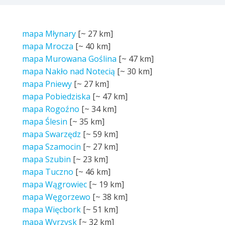
mapa Młynary
[~
27 km
]
mapa Mrocza
[~
40 km
]
mapa Murowana Goślina
[~
47 km
]
mapa Nakło nad Notecią
[~
30 km
]
mapa Pniewy
[~
27 km
]
mapa Pobiedziska
[~
47 km
]
mapa Rogoźno
[~
34 km
]
mapa Ślesin
[~
35 km
]
mapa Swarzędz
[~
59 km
]
mapa Szamocin
[~
27 km
]
mapa Szubin
[~
23 km
]
mapa Tuczno
[~
46 km
]
mapa Wągrowiec
[~
19 km
]
mapa Węgorzewo
[~
38 km
]
mapa Więcbork
[~
51 km
]
mapa Wyrzysk
[~
32 km
]