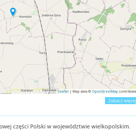
Leaflet
| Map data ©
OpenStreetMap
contributo
Zobacz więce
wej części Polski w województwie wielkopolskim.