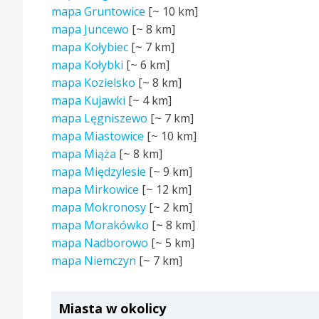
mapa Gruntowice
[~
10 km
]
mapa Juncewo
[~
8 km
]
mapa Kołybiec
[~
7 km
]
mapa Kołybki
[~
6 km
]
mapa Kozielsko
[~
8 km
]
mapa Kujawki
[~
4 km
]
mapa Lęgniszewo
[~
7 km
]
mapa Miastowice
[~
10 km
]
mapa Miąża
[~
8 km
]
mapa Międzylesie
[~
9 km
]
mapa Mirkowice
[~
12 km
]
mapa Mokronosy
[~
2 km
]
mapa Morakówko
[~
8 km
]
mapa Nadborowo
[~
5 km
]
mapa Niemczyn
[~
7 km
]
Miasta w okolicy