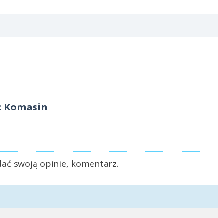
n
: Komasin
ać swoją opinie, komentarz.
n