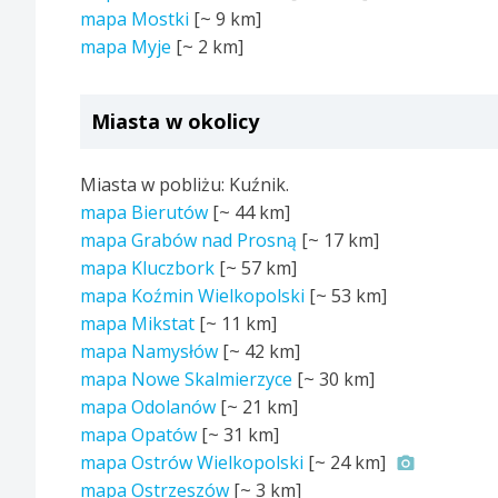
mapa Mostki
[~
9 km
]
mapa Myje
[~
2 km
]
Miasta w okolicy
Miasta w pobliżu: Kuźnik.
mapa Bierutów
[~
44 km
]
mapa Grabów nad Prosną
[~
17 km
]
mapa Kluczbork
[~
57 km
]
mapa Koźmin Wielkopolski
[~
53 km
]
mapa Mikstat
[~
11 km
]
mapa Namysłów
[~
42 km
]
mapa Nowe Skalmierzyce
[~
30 km
]
mapa Odolanów
[~
21 km
]
mapa Opatów
[~
31 km
]
mapa Ostrów Wielkopolski
[~
24 km
]
mapa Ostrzeszów
[~
3 km
]