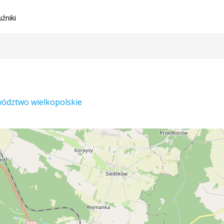
źniki
wództwo wielkopolskie