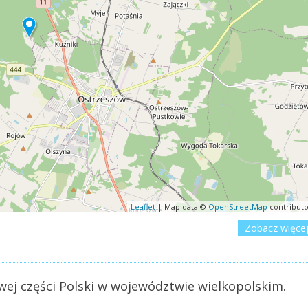
Leaflet
| Map data ©
OpenStreetMap
contributo
Zobacz więce
wej części Polski w województwie wielkopolskim.