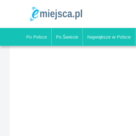
Po Polsce
Po Świecie
Największe w Polsce