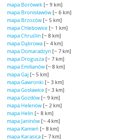
mapa Borówek
[~
9 km
]
mapa Bronisławów
[~
6 km
]
mapa Brzozów
[~
5 km
]
mapa Chlebowice
[~
1 km
]
mapa Chruślin
[~
8 km
]
mapa Dąbrowa
[~
4 km
]
mapa Domaradzyn
[~
7 km
]
mapa Drogusza
[~
7 km
]
mapa Emilianów
[~
8 km
]
mapa Gaj
[~
5 km
]
mapa Gawronki
[~
3 km
]
mapa Gosławice
[~
3 km
]
mapa Gozdów
[~
9 km
]
mapa Helenów
[~
2 km
]
mapa Helin
[~
8 km
]
mapa Janinów
[~
4 km
]
mapa Kamień
[~
8 km
]
mapa Karasica
[~
7 km
]