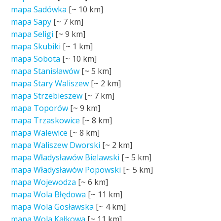
mapa Sadówka
[~
10 km
]
mapa Sapy
[~
7 km
]
mapa Seligi
[~
9 km
]
mapa Skubiki
[~
1 km
]
mapa Sobota
[~
10 km
]
mapa Stanisławów
[~
5 km
]
mapa Stary Waliszew
[~
2 km
]
mapa Strzebieszew
[~
7 km
]
mapa Toporów
[~
9 km
]
mapa Trzaskowice
[~
8 km
]
mapa Walewice
[~
8 km
]
mapa Waliszew Dworski
[~
2 km
]
mapa Władysławów Bielawski
[~
5 km
]
mapa Władysławów Popowski
[~
5 km
]
mapa Wojewodza
[~
6 km
]
mapa Wola Błędowa
[~
11 km
]
mapa Wola Gosławska
[~
4 km
]
mapa Wola Kałkowa
[~
11 km
]