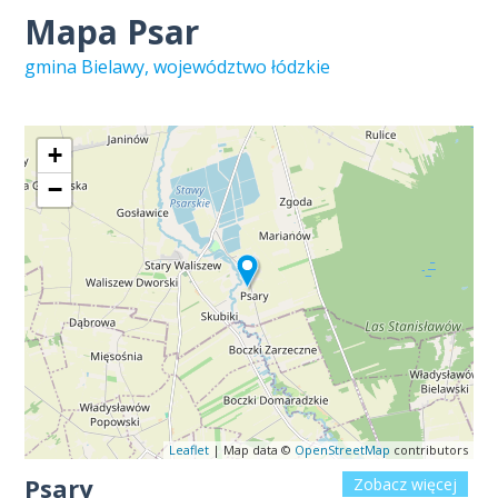
Mapa Psar
gmina Bielawy, województwo łódzkie
+
−
Leaflet
| Map data ©
OpenStreetMap
contributors
Psary
Zobacz więcej