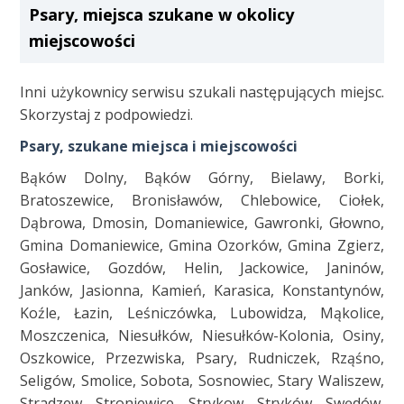
Psary, miejsca szukane w okolicy
miejscowości
Inni użykownicy serwisu szukali następujących miejsc.
Skorzystaj z podpowiedzi.
Psary, szukane miejsca i miejscowości
Bąków Dolny, Bąków Górny, Bielawy, Borki,
Bratoszewice, Bronisławów, Chlebowice, Ciołek,
Dąbrowa, Dmosin, Domaniewice, Gawronki, Głowno,
Gmina Domaniewice, Gmina Ozorków, Gmina Zgierz,
Gosławice, Gozdów, Helin, Jackowice, Janinów,
Janków, Jasionna, Kamień, Karasica, Konstantynów,
Koźle, Łazin, Leśniczówka, Lubowidza, Mąkolice,
Moszczenica, Niesułków, Niesułków-Kolonia, Osiny,
Oszkowice, Przezwiska, Psary, Rudniczek, Rząśno,
Seligów, Smolice, Sobota, Sosnowiec, Stary Waliszew,
Stradzew, Stroniewice, Strykow, Stryków, Swędów,