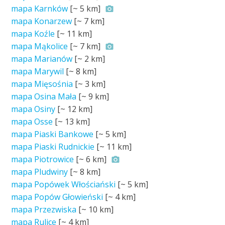
mapa Karnków
[~
5 km
]
mapa Konarzew
[~
7 km
]
mapa Koźle
[~
11 km
]
mapa Mąkolice
[~
7 km
]
mapa Marianów
[~
2 km
]
mapa Marywil
[~
8 km
]
mapa Mięsośnia
[~
3 km
]
mapa Osina Mała
[~
9 km
]
mapa Osiny
[~
12 km
]
mapa Osse
[~
13 km
]
mapa Piaski Bankowe
[~
5 km
]
mapa Piaski Rudnickie
[~
11 km
]
mapa Piotrowice
[~
6 km
]
mapa Pludwiny
[~
8 km
]
mapa Popówek Włościański
[~
5 km
]
mapa Popów Głowieński
[~
4 km
]
mapa Przezwiska
[~
10 km
]
mapa Rulice
[~
4 km
]