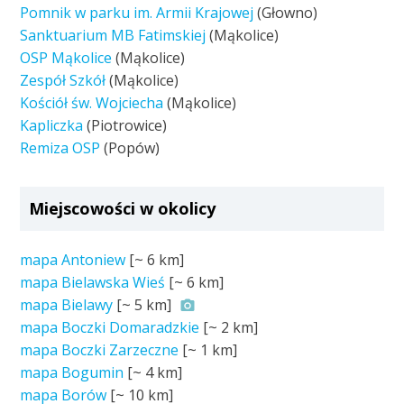
Pomnik w parku im. Armii Krajowej
(Głowno)
Sanktuarium MB Fatimskiej
(Mąkolice)
OSP Mąkolice
(Mąkolice)
Zespół Szkół
(Mąkolice)
Kościół św. Wojciecha
(Mąkolice)
Kapliczka
(Piotrowice)
Remiza OSP
(Popów)
Miejscowości w okolicy
mapa Antoniew
[~
6 km
]
mapa Bielawska Wieś
[~
6 km
]
mapa Bielawy
[~
5 km
]
mapa Boczki Domaradzkie
[~
2 km
]
mapa Boczki Zarzeczne
[~
1 km
]
mapa Bogumin
[~
4 km
]
mapa Borów
[~
10 km
]