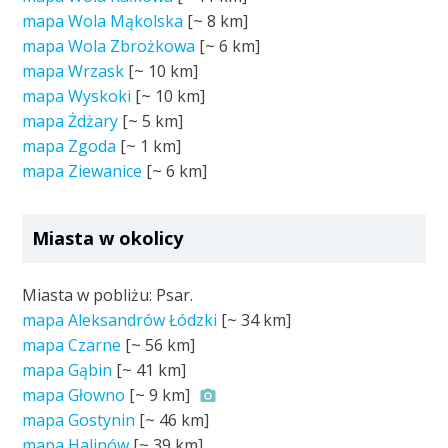
mapa Wola Mąkolska
[~
8 km
]
mapa Wola Zbrożkowa
[~
6 km
]
mapa Wrzask
[~
10 km
]
mapa Wyskoki
[~
10 km
]
mapa Żdżary
[~
5 km
]
mapa Zgoda
[~
1 km
]
mapa Ziewanice
[~
6 km
]
Miasta w okolicy
Miasta w pobliżu: Psar.
mapa Aleksandrów Łódzki
[~
34 km
]
mapa Czarne
[~
56 km
]
mapa Gąbin
[~
41 km
]
mapa Głowno
[~
9 km
]
mapa Gostynin
[~
46 km
]
mapa Halinów
[~
39 km
]