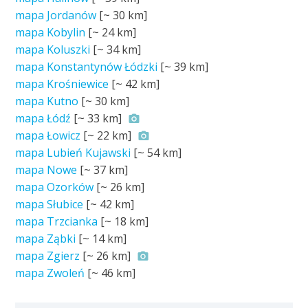
mapa Jordanów
[~
30 km
]
mapa Kobylin
[~
24 km
]
mapa Koluszki
[~
34 km
]
mapa Konstantynów Łódzki
[~
39 km
]
mapa Krośniewice
[~
42 km
]
mapa Kutno
[~
30 km
]
mapa Łódź
[~
33 km
]
mapa Łowicz
[~
22 km
]
mapa Lubień Kujawski
[~
54 km
]
mapa Nowe
[~
37 km
]
mapa Ozorków
[~
26 km
]
mapa Słubice
[~
42 km
]
mapa Trzcianka
[~
18 km
]
mapa Ząbki
[~
14 km
]
mapa Zgierz
[~
26 km
]
mapa Zwoleń
[~
46 km
]