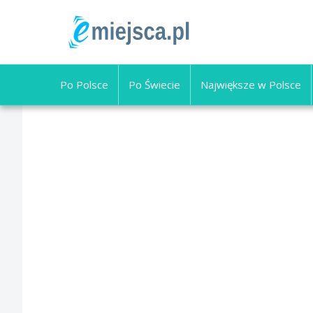
Po Polsce
Po Świecie
Największe w Polsce