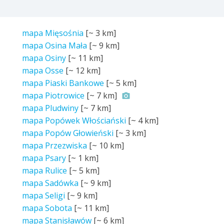
mapa Mięsośnia
[~
3 km
]
mapa Osina Mała
[~
9 km
]
mapa Osiny
[~
11 km
]
mapa Osse
[~
12 km
]
mapa Piaski Bankowe
[~
5 km
]
mapa Piotrowice
[~
7 km
]
mapa Pludwiny
[~
7 km
]
mapa Popówek Włościański
[~
4 km
]
mapa Popów Głowieński
[~
3 km
]
mapa Przezwiska
[~
10 km
]
mapa Psary
[~
1 km
]
mapa Rulice
[~
5 km
]
mapa Sadówka
[~
9 km
]
mapa Seligi
[~
9 km
]
mapa Sobota
[~
11 km
]
mapa Stanisławów
[~
6 km
]