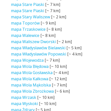
mapa Stare Piaski
[~
7 km
]
mapa Stare Piaski
[~
7 km
]
mapa Stary Waliszew
[~
2 km
]
mapa Toporów
[~
9 km
]
mapa Trzaskowice
[~
8 km
]
mapa Walewice
[~
8 km
]
mapa Waliszew Dworski
[~
2 km
]
mapa Władysławów Bielawski
[~
5 km
]
mapa Władysławów Popowski
[~
4 km
]
mapa Wojewodza
[~
7 km
]
mapa Wola Błędowa
[~
10 km
]
mapa Wola Gosławska
[~
4 km
]
mapa Wola Kałkowa
[~
12 km
]
mapa Wola Mąkolska
[~
7 km
]
mapa Wola Zbrożkowa
[~
6 km
]
mapa Wrzask
[~
10 km
]
mapa Wyskoki
[~
10 km
]
mapa Żdżary
[~
5 km
]