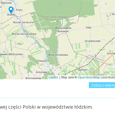
Leaflet
| Map data ©
OpenStreetMap
contributo
Zobacz więce
wej części Polski w województwie łódzkim.