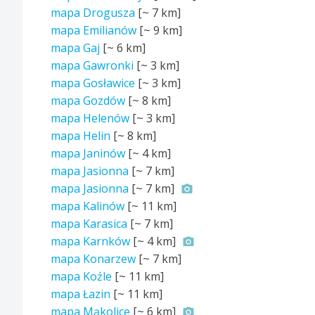
mapa Drogusza
[~
7 km
]
mapa Emilianów
[~
9 km
]
mapa Gaj
[~
6 km
]
mapa Gawronki
[~
3 km
]
mapa Gosławice
[~
3 km
]
mapa Gozdów
[~
8 km
]
mapa Helenów
[~
3 km
]
mapa Helin
[~
8 km
]
mapa Janinów
[~
4 km
]
mapa Jasionna
[~
7 km
]
mapa Jasionna
[~
7 km
]
mapa Kalinów
[~
11 km
]
mapa Karasica
[~
7 km
]
mapa Karnków
[~
4 km
]
mapa Konarzew
[~
7 km
]
mapa Koźle
[~
11 km
]
mapa Łazin
[~
11 km
]
mapa Mąkolice
[~
6 km
]