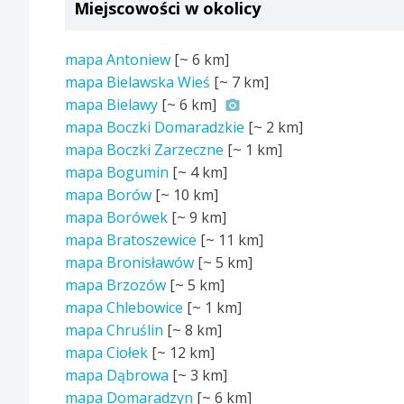
Miejscowości w okolicy
mapa Antoniew
[~
6 km
]
mapa Bielawska Wieś
[~
7 km
]
mapa Bielawy
[~
6 km
]
mapa Boczki Domaradzkie
[~
2 km
]
mapa Boczki Zarzeczne
[~
1 km
]
mapa Bogumin
[~
4 km
]
mapa Borów
[~
10 km
]
mapa Borówek
[~
9 km
]
mapa Bratoszewice
[~
11 km
]
mapa Bronisławów
[~
5 km
]
mapa Brzozów
[~
5 km
]
mapa Chlebowice
[~
1 km
]
mapa Chruślin
[~
8 km
]
mapa Ciołek
[~
12 km
]
mapa Dąbrowa
[~
3 km
]
mapa Domaradzyn
[~
6 km
]