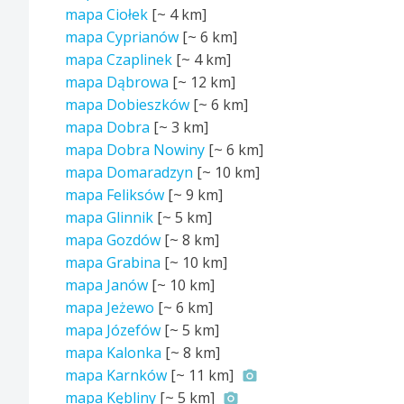
mapa Ciołek
[~
4 km
]
mapa Cyprianów
[~
6 km
]
mapa Czaplinek
[~
4 km
]
mapa Dąbrowa
[~
12 km
]
mapa Dobieszków
[~
6 km
]
mapa Dobra
[~
3 km
]
mapa Dobra Nowiny
[~
6 km
]
mapa Domaradzyn
[~
10 km
]
mapa Feliksów
[~
9 km
]
mapa Glinnik
[~
5 km
]
mapa Gozdów
[~
8 km
]
mapa Grabina
[~
10 km
]
mapa Janów
[~
10 km
]
mapa Jeżewo
[~
6 km
]
mapa Józefów
[~
5 km
]
mapa Kalonka
[~
8 km
]
mapa Karnków
[~
11 km
]
mapa Kębliny
[~
5 km
]