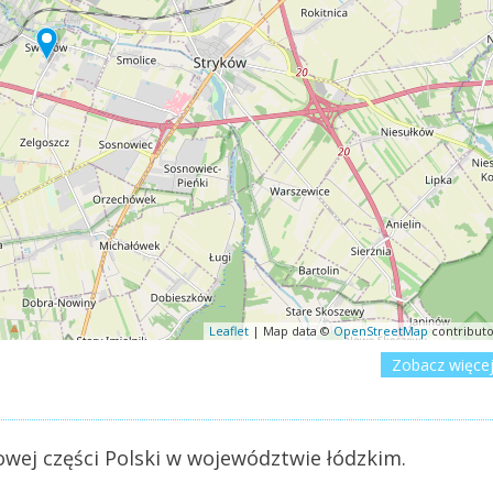
Leaflet
| Map data ©
OpenStreetMap
contributo
Zobacz więce
wej części Polski w województwie łódzkim.