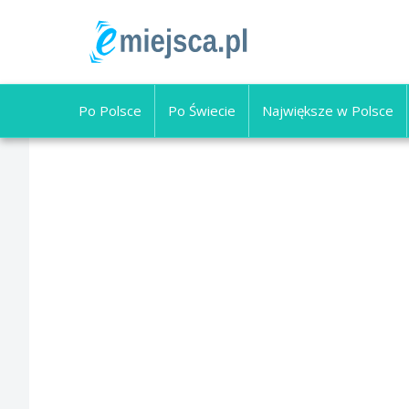
Po Polsce
Po Świecie
Największe w Polsce