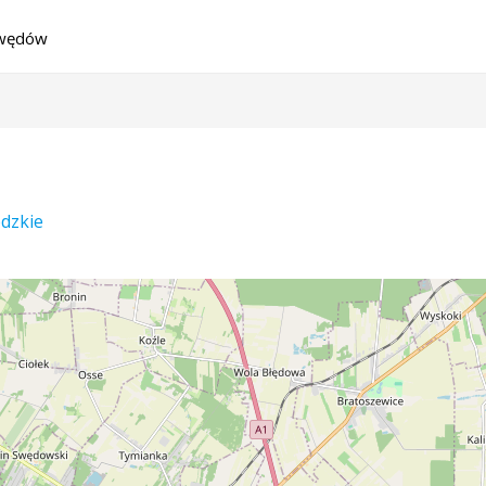
wędów
ódzkie