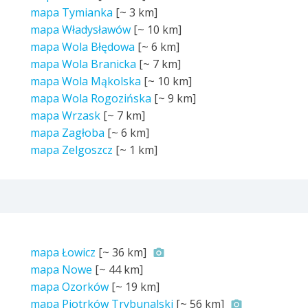
mapa Tymianka
[~
3 km
]
mapa Władysławów
[~
10 km
]
mapa Wola Błędowa
[~
6 km
]
mapa Wola Branicka
[~
7 km
]
mapa Wola Mąkolska
[~
10 km
]
mapa Wola Rogozińska
[~
9 km
]
mapa Wrzask
[~
7 km
]
mapa Zagłoba
[~
6 km
]
mapa Zelgoszcz
[~
1 km
]
mapa Łowicz
[~
36 km
]
mapa Nowe
[~
44 km
]
mapa Ozorków
[~
19 km
]
mapa Piotrków Trybunalski
[~
56 km
]