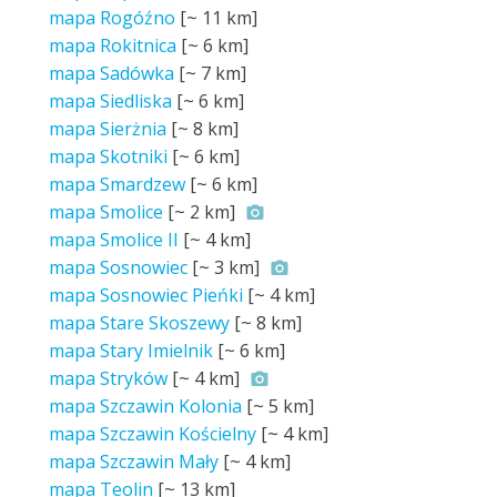
mapa Rogóźno
[~
11 km
]
mapa Rokitnica
[~
6 km
]
mapa Sadówka
[~
7 km
]
mapa Siedliska
[~
6 km
]
mapa Sierżnia
[~
8 km
]
mapa Skotniki
[~
6 km
]
mapa Smardzew
[~
6 km
]
mapa Smolice
[~
2 km
]
mapa Smolice II
[~
4 km
]
mapa Sosnowiec
[~
3 km
]
mapa Sosnowiec Pieńki
[~
4 km
]
mapa Stare Skoszewy
[~
8 km
]
mapa Stary Imielnik
[~
6 km
]
mapa Stryków
[~
4 km
]
mapa Szczawin Kolonia
[~
5 km
]
mapa Szczawin Kościelny
[~
4 km
]
mapa Szczawin Mały
[~
4 km
]
mapa Teolin
[~
13 km
]