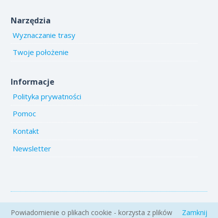
Narzędzia
Wyznaczanie trasy
Twoje położenie
Informacje
Polityka prywatności
Pomoc
Kontakt
Newsletter
Copyright 2005-2026 www.emiejsca.pl. Kopiowanie treści i zdjęć
Powiadomienie o plikach cookie - korzysta z plików
Zamknij