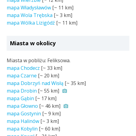
mapa Wierzbie
[~
12 km
]
mapa Władysławów
[~
11 km
]
mapa Wola Trębska
[~
3 km
]
mapa Wólka Lizigódź
[~
11 km
]
Miasta w okolicy
Miasta w pobliżu: Feliksowa.
mapa Chodecz
[~
33 km
]
mapa Czarne
[~
20 km
]
mapa Dobrzyń nad Wisłą
[~
35 km
]
mapa Drobin
[~
55 km
]
mapa Gąbin
[~
17 km
]
mapa Głowno
[~
46 km
]
mapa Gostynin
[~
9 km
]
mapa Halinów
[~
3 km
]
mapa Kobylin
[~
60 km
]