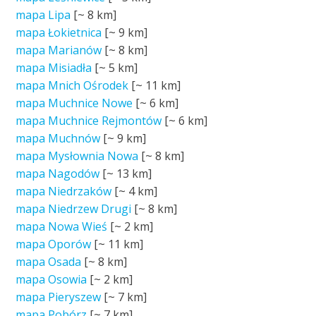
mapa Lipa
[~
8 km
]
mapa Łokietnica
[~
9 km
]
mapa Marianów
[~
8 km
]
mapa Misiadła
[~
5 km
]
mapa Mnich Ośrodek
[~
11 km
]
mapa Muchnice Nowe
[~
6 km
]
mapa Muchnice Rejmontów
[~
6 km
]
mapa Muchnów
[~
9 km
]
mapa Mysłownia Nowa
[~
8 km
]
mapa Nagodów
[~
13 km
]
mapa Niedrzaków
[~
4 km
]
mapa Niedrzew Drugi
[~
8 km
]
mapa Nowa Wieś
[~
2 km
]
mapa Oporów
[~
11 km
]
mapa Osada
[~
8 km
]
mapa Osowia
[~
2 km
]
mapa Pieryszew
[~
7 km
]
mapa Pobórz
[~
7 km
]