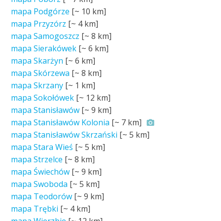
mapa Podgórze
[~
10 km
]
mapa Przyzórz
[~
4 km
]
mapa Samogoszcz
[~
8 km
]
mapa Sierakówek
[~
6 km
]
mapa Skarżyn
[~
6 km
]
mapa Skórzewa
[~
8 km
]
mapa Skrzany
[~
1 km
]
mapa Sokołówek
[~
12 km
]
mapa Stanisławów
[~
9 km
]
mapa Stanisławów Kolonia
[~
7 km
]
mapa Stanisławów Skrzański
[~
5 km
]
mapa Stara Wieś
[~
5 km
]
mapa Strzelce
[~
8 km
]
mapa Świechów
[~
9 km
]
mapa Swoboda
[~
5 km
]
mapa Teodorów
[~
9 km
]
mapa Trębki
[~
4 km
]