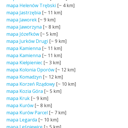
mapa Helenów Trębski
[~
4 km
]
mapa Jastrzębia
[~
11 km
]
mapa Jaworek
[~
9 km
]
mapa Jaworzyna
[~
8 km
]
mapa Józefków
[~
5 km
]
mapa Jurków Drugi
[~
9 km
]
mapa Kamienna
[~
11 km
]
mapa Kamienna
[~
11 km
]
mapa Kiełpieniec
[~
3 km
]
mapa Kolonia Oporów
[~
12 km
]
mapa Komadzyn
[~
12 km
]
mapa Korzeń Rządowy
[~
10 km
]
mapa Kozia Góra
[~
5 km
]
mapa Kruk
[~
9 km
]
mapa Kurów
[~
8 km
]
mapa Kurów Parcel
[~
7 km
]
mapa Legarda
[~
10 km
]
mapa Leśniewice
[~
5 km
]