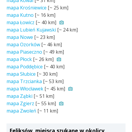
mapa Kowal
[~
31 km
]
mapa Krośniewice
[~
25 km
]
mapa Kutno
[~
16 km
]
mapa Łowicz
[~
40 km
]
mapa Lubień Kujawski
[~
24 km
]
mapa Nowe
[~
23 km
]
mapa Ozorków
[~
46 km
]
mapa Piaseczno
[~
49 km
]
mapa Płock
[~
26 km
]
mapa Poddębice
[~
40 km
]
mapa Słubice
[~
30 km
]
mapa Trzcianka
[~
53 km
]
mapa Włocławek
[~
45 km
]
mapa Ząbki
[~
51 km
]
mapa Zgierz
[~
55 km
]
mapa Zwoleń
[~
11 km
]
Feliksów, miejsca szukane w okolicy