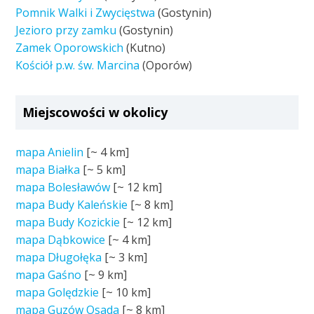
Pomnik Walki i Zwycięstwa
(Gostynin)
Jezioro przy zamku
(Gostynin)
Zamek Oporowskich
(Kutno)
Kościół p.w. św. Marcina
(Oporów)
Miejscowości w okolicy
mapa Anielin
[~
4 km
]
mapa Białka
[~
5 km
]
mapa Bolesławów
[~
12 km
]
mapa Budy Kaleńskie
[~
8 km
]
mapa Budy Kozickie
[~
12 km
]
mapa Dąbkowice
[~
4 km
]
mapa Długołęka
[~
3 km
]
mapa Gaśno
[~
9 km
]
mapa Golędzkie
[~
10 km
]
mapa Guzów Osada
[~
8 km
]