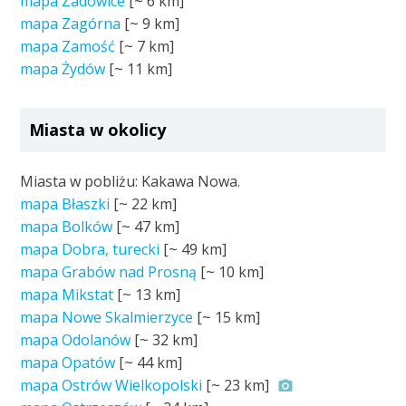
mapa Zadowice
[~
6 km
]
mapa Zagórna
[~
9 km
]
mapa Zamość
[~
7 km
]
mapa Żydów
[~
11 km
]
Miasta w okolicy
Miasta w pobliżu: Kakawa Nowa.
mapa Błaszki
[~
22 km
]
mapa Bolków
[~
47 km
]
mapa Dobra, turecki
[~
49 km
]
mapa Grabów nad Prosną
[~
10 km
]
mapa Mikstat
[~
13 km
]
mapa Nowe Skalmierzyce
[~
15 km
]
mapa Odolanów
[~
32 km
]
mapa Opatów
[~
44 km
]
mapa Ostrów Wielkopolski
[~
23 km
]