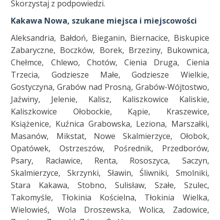
Skorzystaj z podpowiedzi.
Kakawa Nowa, szukane miejsca i miejscowości
Aleksandria, Bałdoń, Bieganin, Biernacice, Biskupice
Zabaryczne, Boczków, Borek, Brzeziny, Bukownica,
Chełmce, Chlewo, Chotów, Cienia Druga, Cienia
Trzecia, Godziesze Małe, Godziesze Wielkie,
Gostyczyna, Grabów nad Prosną, Grabów-Wójtostwo,
Jaźwiny, Jelenie, Kalisz, Kaliszkowice Kaliskie,
Kaliszkowice Ołobockie, Kąpie, Kraszewice,
Książenice, Kuźnica Grabowska, Leziona, Marszałki,
Masanów, Mikstat, Nowe Skalmierzyce, Ołobok,
Opatówek, Ostrzeszów, Pośrednik, Przedborów,
Psary, Racławice, Renta, Rososzyca, Saczyn,
Skalmierzyce, Skrzynki, Sławin, Śliwniki, Smolniki,
Stara Kakawa, Stobno, Sulisław, Szałe, Szulec,
Takomyśle, Tłokinia Kościelna, Tłokinia Wielka,
Wielowieś, Wola Droszewska, Wolica, Zadowice,