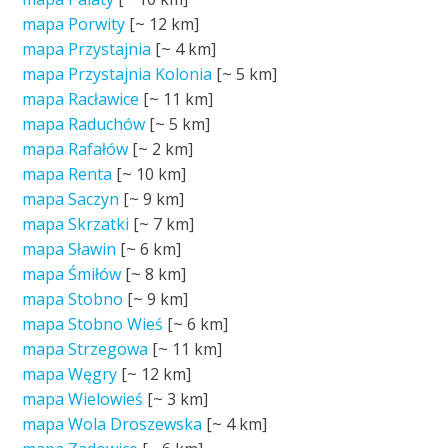
mapa Porwity
[~
12 km
]
mapa Przystajnia
[~
4 km
]
mapa Przystajnia Kolonia
[~
5 km
]
mapa Racławice
[~
11 km
]
mapa Raduchów
[~
5 km
]
mapa Rafałów
[~
2 km
]
mapa Renta
[~
10 km
]
mapa Saczyn
[~
9 km
]
mapa Skrzatki
[~
7 km
]
mapa Sławin
[~
6 km
]
mapa Śmiłów
[~
8 km
]
mapa Stobno
[~
9 km
]
mapa Stobno Wieś
[~
6 km
]
mapa Strzegowa
[~
11 km
]
mapa Węgry
[~
12 km
]
mapa Wielowieś
[~
3 km
]
mapa Wola Droszewska
[~
4 km
]