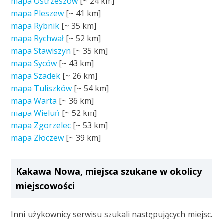
mapa Ostrzeszów
[~
24 km
]
mapa Pleszew
[~
41 km
]
mapa Rybnik
[~
35 km
]
mapa Rychwał
[~
52 km
]
mapa Stawiszyn
[~
35 km
]
mapa Syców
[~
43 km
]
mapa Szadek
[~
26 km
]
mapa Tuliszków
[~
54 km
]
mapa Warta
[~
36 km
]
mapa Wieluń
[~
52 km
]
mapa Zgorzelec
[~
53 km
]
mapa Złoczew
[~
39 km
]
Kakawa Nowa, miejsca szukane w okolicy
miejscowości
Inni użykownicy serwisu szukali następujących miejsc.