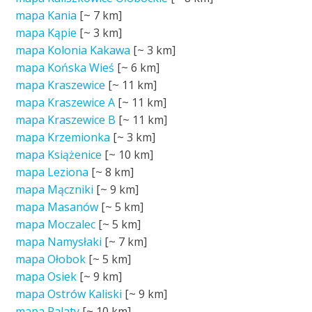
mapa Kania
[~
7 km
]
mapa Kąpie
[~
3 km
]
mapa Kolonia Kakawa
[~
3 km
]
mapa Końska Wieś
[~
6 km
]
mapa Kraszewice
[~
11 km
]
mapa Kraszewice A
[~
11 km
]
mapa Kraszewice B
[~
11 km
]
mapa Krzemionka
[~
3 km
]
mapa Książenice
[~
10 km
]
mapa Leziona
[~
8 km
]
mapa Mączniki
[~
9 km
]
mapa Masanów
[~
5 km
]
mapa Moczalec
[~
5 km
]
mapa Namysłaki
[~
7 km
]
mapa Ołobok
[~
5 km
]
mapa Osiek
[~
9 km
]
mapa Ostrów Kaliski
[~
9 km
]
mapa Palaty
[~
10 km
]