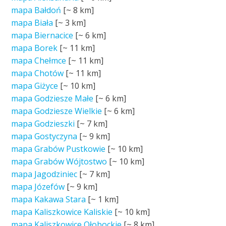
mapa Bałdoń
[~
8 km
]
mapa Biała
[~
3 km
]
mapa Biernacice
[~
6 km
]
mapa Borek
[~
11 km
]
mapa Chełmce
[~
11 km
]
mapa Chotów
[~
11 km
]
mapa Giżyce
[~
10 km
]
mapa Godziesze Małe
[~
6 km
]
mapa Godziesze Wielkie
[~
6 km
]
mapa Godzieszki
[~
7 km
]
mapa Gostyczyna
[~
9 km
]
mapa Grabów Pustkowie
[~
10 km
]
mapa Grabów Wójtostwo
[~
10 km
]
mapa Jagodziniec
[~
7 km
]
mapa Józefów
[~
9 km
]
mapa Kakawa Stara
[~
1 km
]
mapa Kaliszkowice Kaliskie
[~
10 km
]
mapa Kaliszkowice Ołobockie
[~
8 km
]