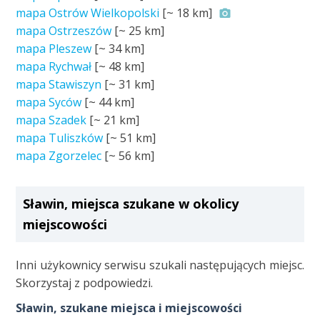
mapa Ostrów Wielkopolski
[~
18 km
]
mapa Ostrzeszów
[~
25 km
]
mapa Pleszew
[~
34 km
]
mapa Rychwał
[~
48 km
]
mapa Stawiszyn
[~
31 km
]
mapa Syców
[~
44 km
]
mapa Szadek
[~
21 km
]
mapa Tuliszków
[~
51 km
]
mapa Zgorzelec
[~
56 km
]
Sławin, miejsca szukane w okolicy
miejscowości
Inni użykownicy serwisu szukali następujących miejsc.
Skorzystaj z podpowiedzi.
Sławin, szukane miejsca i miejscowości