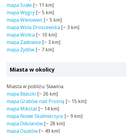
mapa Szałe
[~
11 km
]
mapa Węgry
[~
5 km
]
mapa Wielowieś
[~
5 km
]
mapa Wola Droszewska
[~
3 km
]
mapa Wolica
[~
10 km
]
mapa Zadowice
[~
3 km
]
mapa Żydów
[~
7 km
]
Miasta w okolicy
Miasta w pobliżu: Sławina.
mapa Błaszki
[~
26 km
]
mapa Grabów nad Prosną
[~
15 km
]
mapa Mikstat
[~
14 km
]
mapa Nowe Skalmierzyce
[~
9 km
]
mapa Odolanów
[~
28 km
]
mapa Opatów
[~
49 km
]