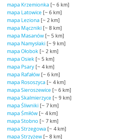
mapa Krzemionka
[~
6 km
]
mapa Latowice
[~
6 km
]
mapa Leziona
[~
2 km
]
mapa Mączniki
[~
8 km
]
mapa Masanów
[~
5 km
]
mapa Namysłaki
[~
9 km
]
mapa Ołobok
[~
2 km
]
mapa Osiek
[~
5 km
]
mapa Psary
[~
4 km
]
mapa Rafałów
[~
6 km
]
mapa Rososzyca
[~
4 km
]
mapa Sieroszewice
[~
6 km
]
mapa Skalmierzyce
[~
9 km
]
mapa Śliwniki
[~
7 km
]
mapa Śmiłów
[~
4 km
]
mapa Stobno
[~
7 km
]
mapa Strzegowa
[~
4 km
]
mapa Strzyżew
[~
8 km
]