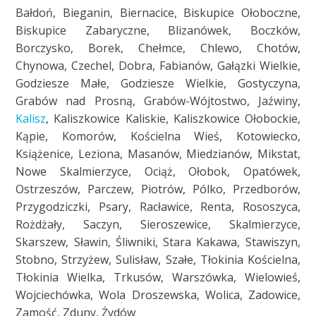
Bałdoń, Bieganin, Biernacice, Biskupice Ołoboczne,
Biskupice Zabaryczne, Blizanówek, Boczków,
Borczysko, Borek, Chełmce, Chlewo, Chotów,
Chynowa, Czechel, Dobra, Fabianów, Gałązki Wielkie,
Godziesze Małe, Godziesze Wielkie, Gostyczyna,
Grabów nad Prosną, Grabów-Wójtostwo, Jaźwiny,
Kalisz
, Kaliszkowice Kaliskie, Kaliszkowice Ołobockie,
Kąpie, Komorów, Kościelna Wieś, Kotowiecko,
Książenice, Leziona, Masanów, Miedzianów, Mikstat,
Nowe Skalmierzyce, Ociąż, Ołobok, Opatówek,
Ostrzeszów, Parczew, Piotrów, Pólko, Przedborów,
Przygodziczki, Psary, Racławice, Renta, Rososzyca,
Rożdżały, Saczyn, Sieroszewice, Skalmierzyce,
Skarszew, Sławin, Śliwniki, Stara Kakawa, Stawiszyn,
Stobno, Strzyżew, Sulisław, Szałe, Tłokinia Kościelna,
Tłokinia Wielka, Trkusów, Warszówka, Wielowieś,
Wojciechówka, Wola Droszewska, Wolica, Zadowice,
Zamość, Zduny, Żydów