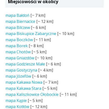
Miejscowości w okolicy
mapa Bałdoń
[~
7 km
]
mapa Biernacice
[~
12 km
]
mapa Bilczew
[~
6 km
]
mapa Biskupice Zabaryczne
[~
10 km
]
mapa Boczków
[~
11 km
]
mapa Borek
[~
8 km
]
mapa Chotów
[~
5 km
]
mapa Gniazdów
[~
10 km
]
mapa Godziesze Małe
[~
6 km
]
mapa Gostyczyna
[~
4 km
]
mapa Józefów
[~
6 km
]
mapa Kakawa Nowa
[~
7 km
]
mapa Kakawa Stara
[~
5 km
]
mapa Kaliszkowice Ołobockie
[~
11 km
]
mapa Kąpie
[~
5 km
]
mapa Kotłów
[~
12 km
]