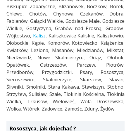
Biskupice Zabaryczne, Blizanówek, Boczków, Borek,
Chlewo, Chotów, Chynowa, Czekanów, Dobra,
Fabianów, Gałązki Wielkie, Godziesze Małe, Godziesze
Wielkie, Gostyczyna, Grabów nad Prosną, Grabów-
Wójtostwo,
Kalisz
, Kaliszkowice Kaliskie, Kaliszkowice
Ołobockie, Kąpie, Komorów, Kotowiecko, Książenice,
Kwiatków, Leziona, Masanów, Miedzianów, Mikstat,
Niedźwiedź, Nowe Skalmierzyce, Ociąż, Ołobok,
Opatówek, Ostrzeszów, Parczew, Piotrów,
Przedborów, Przygodziczki, Psary, Rososzyca,
Sieroszewice, Skalmierzyce, Skarszew, Sławin,
Śliwniki, Smolniki, Stara Kakawa, Stawiszyn, Stobno,
Strzyżew, Sulisław, Szałe, Tłokinia Kościelna, Tłokinia
Wielka, Trkusów, Wielowieś, Wola Droszewska,
Wolica, Wtórek, Zadowice, Zamość, Zduny, Żydów
Rososzyca, jak dojechać ?