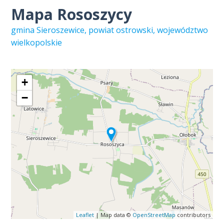
Mapa Rososzycy
gmina Sieroszewice, powiat ostrowski, województwo
wielkopolskie
+
−
Leaflet
| Map data ©
OpenStreetMap
contributors