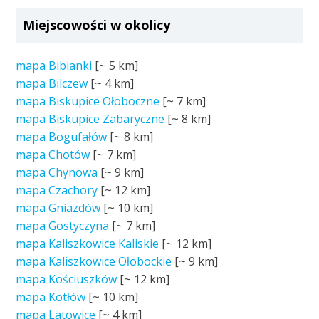
Miejscowości w okolicy
mapa Bibianki
[~
5 km
]
mapa Bilczew
[~
4 km
]
mapa Biskupice Ołoboczne
[~
7 km
]
mapa Biskupice Zabaryczne
[~
8 km
]
mapa Bogufałów
[~
8 km
]
mapa Chotów
[~
7 km
]
mapa Chynowa
[~
9 km
]
mapa Czachory
[~
12 km
]
mapa Gniazdów
[~
10 km
]
mapa Gostyczyna
[~
7 km
]
mapa Kaliszkowice Kaliskie
[~
12 km
]
mapa Kaliszkowice Ołobockie
[~
9 km
]
mapa Kościuszków
[~
12 km
]
mapa Kotłów
[~
10 km
]
mapa Latowice
[~
4 km
]