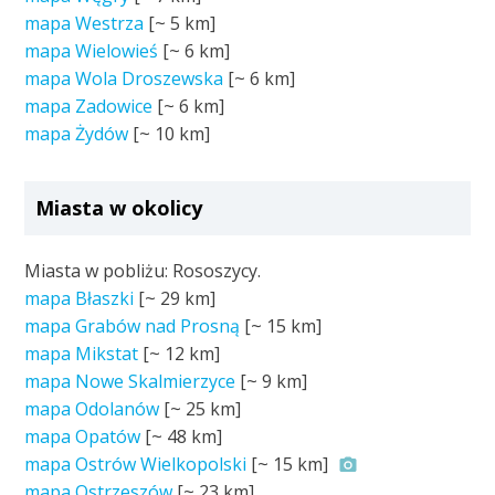
mapa Westrza
[~
5 km
]
mapa Wielowieś
[~
6 km
]
mapa Wola Droszewska
[~
6 km
]
mapa Zadowice
[~
6 km
]
mapa Żydów
[~
10 km
]
Miasta w okolicy
Miasta w pobliżu: Rososzycy.
mapa Błaszki
[~
29 km
]
mapa Grabów nad Prosną
[~
15 km
]
mapa Mikstat
[~
12 km
]
mapa Nowe Skalmierzyce
[~
9 km
]
mapa Odolanów
[~
25 km
]
mapa Opatów
[~
48 km
]
mapa Ostrów Wielkopolski
[~
15 km
]
mapa Ostrzeszów
[~
23 km
]