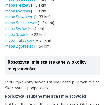
mapa Pleszew
[~
34 km
]
mapa Rychwał
[~
50 km
]
mapa Stawiszyn
[~
33 km
]
mapa Sulmierzyce
[~
34 km
]
mapa Syców
[~
41 km
]
mapa Szadek
[~
22 km
]
mapa Tuliszków
[~
54 km
]
mapa Zgorzelec
[~
54 km
]
Rososzyca, miejsca szukane w okolicy
miejscowości
Inni użykownicy serwisu szukali następujących miejsc.
Skorzystaj z podpowiedzi.
Rososzyca, szukane miejsca i miejscowości
Bałdoń, Bieganin, Biernacice, Biskupice Ołoboczne,