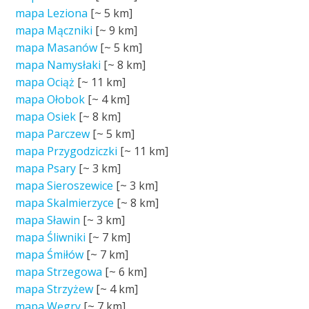
mapa Leziona
[~
5 km
]
mapa Mączniki
[~
9 km
]
mapa Masanów
[~
5 km
]
mapa Namysłaki
[~
8 km
]
mapa Ociąż
[~
11 km
]
mapa Ołobok
[~
4 km
]
mapa Osiek
[~
8 km
]
mapa Parczew
[~
5 km
]
mapa Przygodziczki
[~
11 km
]
mapa Psary
[~
3 km
]
mapa Sieroszewice
[~
3 km
]
mapa Skalmierzyce
[~
8 km
]
mapa Sławin
[~
3 km
]
mapa Śliwniki
[~
7 km
]
mapa Śmiłów
[~
7 km
]
mapa Strzegowa
[~
6 km
]
mapa Strzyżew
[~
4 km
]
mapa Węgry
[~
7 km
]